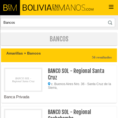
Togg
navi
BANCOS
Amarillas »
Bancos
56 resultados
BANCO SOL - Regional Santa
Cruz
BANCO SOL -
Regional Santa Cruz
c. Buenos Aires Nro. 36 - Santa Cruz de la
Sierra,
Banca Privada
BANCO SOL - Regional