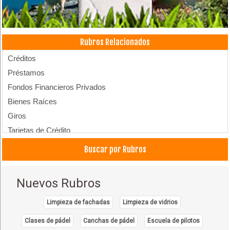
Rubros Relacionados
Créditos
Préstamos
Fondos Financieros Privados
Bienes Raíces
Giros
Tarjetas de Crédito
Transferencia de Dinero
Buscar por Rubros
Leasing
Cajeros Automáticos
Nuevos Rubros
Limpieza de fachadas
Limpieza de vidrios
Clases de pádel
Canchas de pádel
Escuela de pilotos