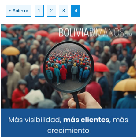
« Anterior
1
2
3
4