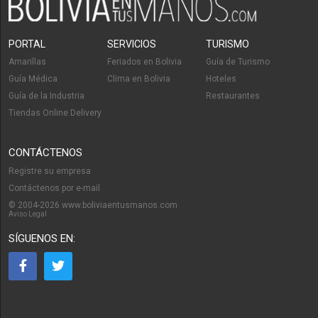
PORTAL
SERVICIOS
TURISMO
Amarillas
Feriados en Bolivia
Guía de Turismo
Guía Médica
Clima en Bolivia
Hoteles
Guía de la Industria
Restaurantes
Tiendas Online Delivery
CONTÁCTENOS
Registre su empresa
Contáctenos por e-mail
© 2004-2026 www.boliviaentusmanos.com
Aviso Legal
SÍGUENOS EN: