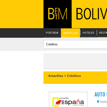
PORTADA
HOTELES
REST
AMARILLAS
Amarillas »
Créditos
AUTO 
Soria 