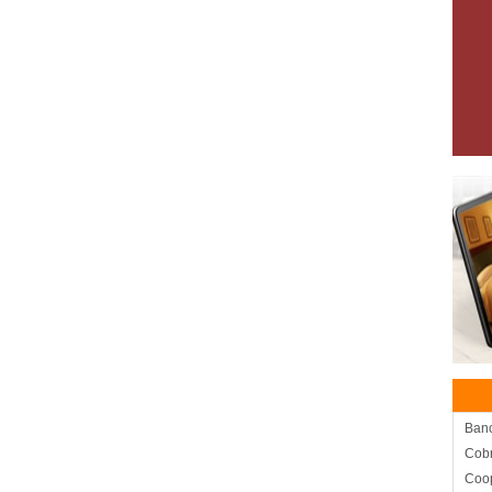
Ban
Cob
Coop