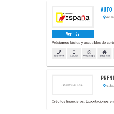
AUTO 
Av. R
Ver más
Préstamos fáciles y accesibles de cor
Teléfono
Celular
Whatsapp
Sucursal
PREND
PRENDAMAS S.R.L.
c. Ja
Créditos financieros, Exportaciones en