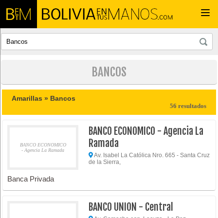
Togg
navi
BANCOS
Amarillas »
Bancos
56 resultados
BANCO ECONOMICO - Agencia La
Ramada
BANCO ECONOMICO
- Agencia La Ramada
Av. Isabel La Católica Nro. 665 - Santa Cruz
de la Sierra,
Banca Privada
BANCO UNION - Central