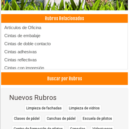
Rubros Relacionados
Artículos de Oficina
Cintas de embalaje
Cintas de doble contacto
Cintas adhesivas
Cintas reflectivas
Cintas con impresión
Cintas Plásticas
Buscar por Rubros
Cartón Corrugado
Cintas
Nuevos Rubros
Cartón
Embalajes
Limpieza de fachadas
Limpieza de vidrios
Fábricas de cartón
Clases de pádel
Canchas de pádel
Escuela de pilotos
Mudanzas
Centro de formación de pilotos
Consolas
Videojuegos