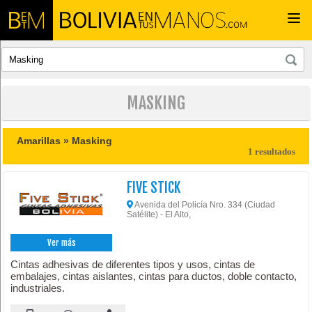
Togg
navi
MASKING
Amarillas »
Masking
1 resultados
FIVE STICK
Avenida del Policía Nro. 334 (Ciudad
Satélite) - El Alto,
Ver más
Cintas adhesivas de diferentes tipos y usos, cintas de
embalajes, cintas aislantes, cintas para ductos, doble contacto,
industriales.