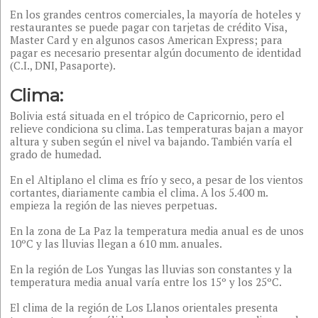
8
En los grandes centros comerciales, la mayoría de hoteles y
restaurantes se puede pagar con tarjetas de crédito Visa,
Master Card y en algunos casos American Express; para
Isla del Sol
pagar es necesario presentar algún documento de identidad
9
(C.I., DNI, Pasaporte).
Clima:
Misiones Jesuitas
10
Bolivia está situada en el trópico de Capricornio, pero el
relieve condiciona su clima. Las temperaturas bajan a mayor
altura y suben según el nivel va bajando. También varía el
grado de humedad.
En el Altiplano el clima es frío y seco, a pesar de los vientos
cortantes, diariamente cambia el clima. A los 5.400 m.
empieza la región de las nieves perpetuas.
En la zona de La Paz la temperatura media anual es de unos
10ºC y las lluvias llegan a 610 mm. anuales.
En la región de Los Yungas las lluvias son constantes y la
temperatura media anual varía entre los 15º y los 25ºC.
El clima de la región de Los Llanos orientales presenta