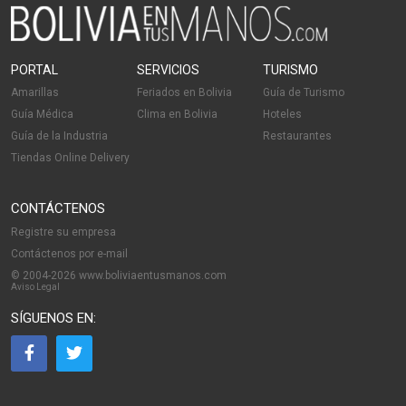
PORTAL
SERVICIOS
TURISMO
Amarillas
Feriados en Bolivia
Guía de Turismo
Guía Médica
Clima en Bolivia
Hoteles
Guía de la Industria
Restaurantes
Tiendas Online Delivery
CONTÁCTENOS
Registre su empresa
Contáctenos por e-mail
© 2004-2026 www.boliviaentusmanos.com
Aviso Legal
SÍGUENOS EN: