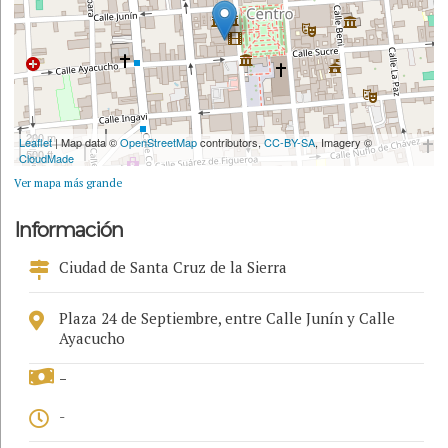
200 m
Leaflet
| Map data ©
OpenStreetMap
contributors,
CC-BY-SA
, Imagery ©
500 ft
CloudMade
Ver mapa más grande
Información
Ciudad de Santa Cruz de la Sierra
Plaza 24 de Septiembre, entre Calle Junín y Calle
Ayacucho
-
-