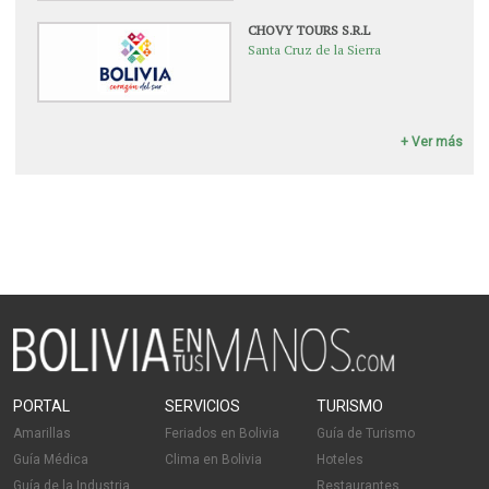
CHOVY TOURS S.R.L
Santa Cruz de la Sierra
+ Ver más
PORTAL
SERVICIOS
TURISMO
Amarillas
Feriados en Bolivia
Guía de Turismo
Guía Médica
Clima en Bolivia
Hoteles
Guía de la Industria
Restaurantes