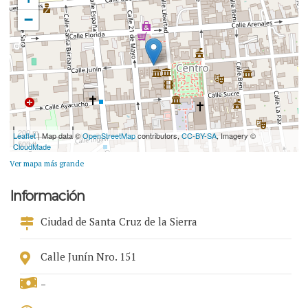
−
200 m
Leaflet
| Map data ©
OpenStreetMap
contributors,
CC-BY-SA
, Imagery ©
500 ft
CloudMade
Ver mapa más grande
Información
Ciudad de Santa Cruz de la Sierra
Calle Junín Nro. 151
-