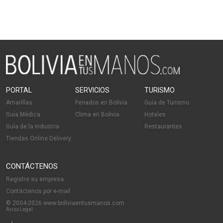
PORTAL
SERVICIOS
TURISMO
Amarillas
Feriados en Bolivia
Guía de Turismo
Guía Médica
Clima en Bolivia
Hoteles
Guía de la Industria
Restaurantes
Tiendas Online Delivery
CONTÁCTENOS
Registre su empresa
Contáctenos por e-mail
© 2004-2026 www.boliviaentusmanos.com
Aviso Legal