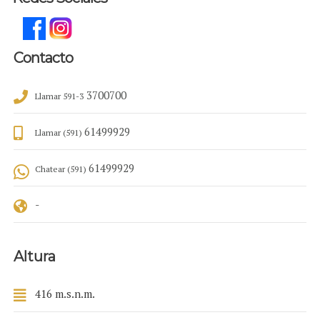
Contacto
3700700
Llamar 591-3
61499929
Llamar (591)
61499929
Chatear (591)
-
Altura
416 m.s.n.m.