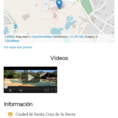
200 m
Leaflet
| Map data ©
OpenStreetMap
contributors,
CC-BY-SA
, Imagery ©
500 ft
CloudMade
Ver mapa más grande
Videos
Información
Ciudad de Santa Cruz de la Sierra