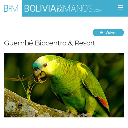
Togg
navi
Volver
Güembé Biocentro & Resort