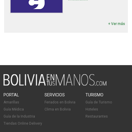
+ Ver más
PORTAL
SERVICIOS
TURISMO
Amarillas
Feriados en Bolivia
Guía de Turismo
Guía Médica
Clima en Bolivia
Hoteles
Guía de la Industria
Restaurantes
Tiendas Online Delivery