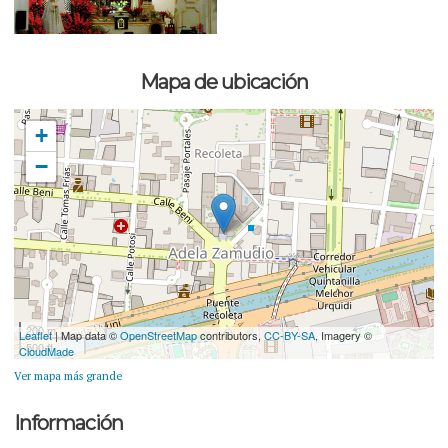
Mapa de ubicación
+
−
200 m
Leaflet
| Map data ©
OpenStreetMap
contributors,
CC-BY-SA
, Imagery ©
500 ft
CloudMade
Ver mapa más grande
Información