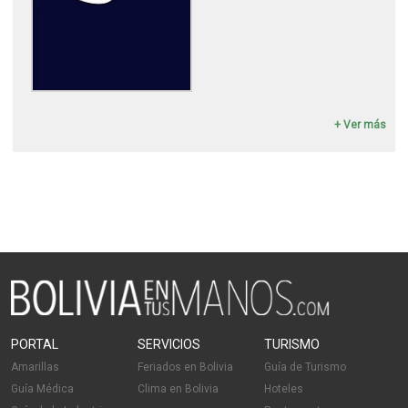
+ Ver más
PORTAL
SERVICIOS
TURISMO
Amarillas
Feriados en Bolivia
Guía de Turismo
Guía Médica
Clima en Bolivia
Hoteles