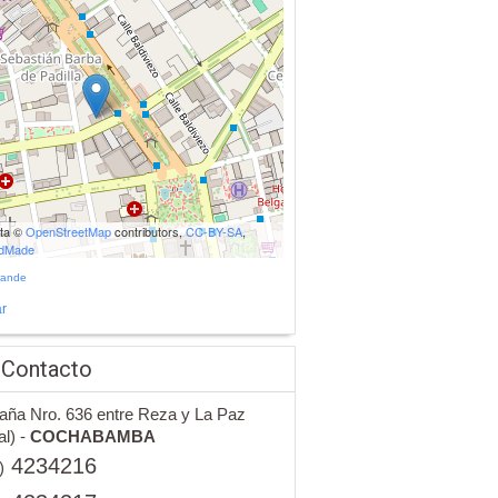
ata ©
OpenStreetMap
contributors,
CC-BY-SA
,
udMade
rande
r
 Contacto
aña Nro. 636 entre Reza y La Paz
al) -
COCHABAMBA
4234216
)