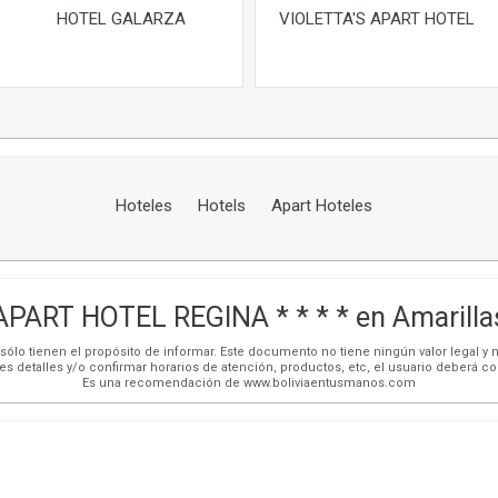
HOTEL GALARZA
VIOLETTA'S APART HOTEL
Hoteles
Hotels
Apart Hoteles
APART HOTEL REGINA * * * * en Amarilla
ólo tienen el propósito de informar. Este documento no tiene ningún valor legal y n
es detalles y/o confirmar horarios de atención, productos, etc, el usuario deberá c
Es una recomendación de www.boliviaentusmanos.com