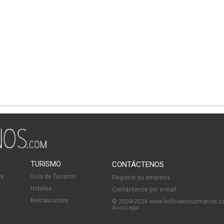
TURISMO
CONTÁCTENOS
ia
Guía de Turismo
Registre su empresa
Hoteles
Contáctenos por e-mail
Restaurantes
© 2004-2026 www.boliviaentusmanos.
Aviso Legal