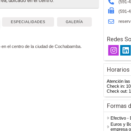
ea, ubicado en el centro.
(591-4
(591-4
reser
ESPECIALIDADES
GALERÍA
Redes So
 en el centro de la ciudad de Cochabamba.
Horarios
Atención las
Check in: 10
Check out: 1
Formas 
Efectivo -
Euros y Bo
empresa o 