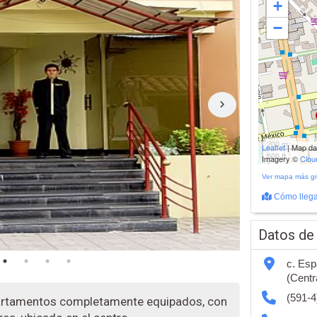
+
−
200 m
Leaflet
| Map d
500 ft
Imagery ©
Clo
Ver mapa más g
Cómo llega
Datos de
c. Esp
(Centr
(591-4
artamentos completamente equipados, con