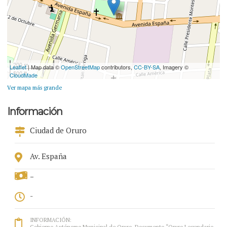
200 m
Leaflet
| Map data ©
OpenStreetMap
contributors,
CC-BY-SA
, Imagery ©
500 ft
CloudMade
Ver mapa más grande
Información
Ciudad de Oruro
Av. España
-
-
INFORMACIÓN:
Gobierno Autónomo Municipal de Oruro. Documento “Oruro Legendario