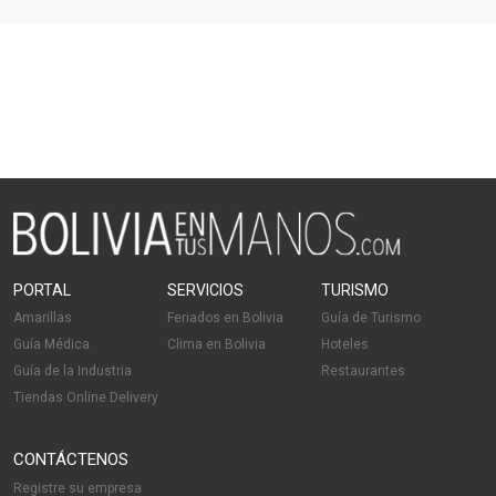
PORTAL
SERVICIOS
TURISMO
Amarillas
Feriados en Bolivia
Guía de Turismo
Guía Médica
Clima en Bolivia
Hoteles
Guía de la Industria
Restaurantes
Tiendas Online Delivery
CONTÁCTENOS
Registre su empresa