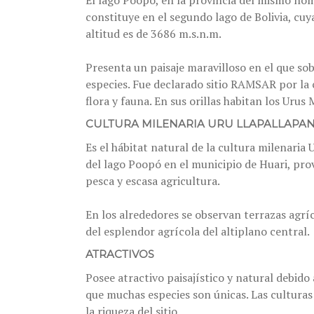
El lago Poopó, en la provincia del mismo no
constituye en el segundo lago de Bolivia, cuy
altitud es de 3686 m.s.n.m.
Presenta un paisaje maravilloso en el que sob
especies. Fue declarado sitio RAMSAR por la c
flora y fauna. En sus orillas habitan los Urus
CULTURA MILENARIA URU LLAPALLAPAN
Es el hábitat natural de la cultura milenaria
del lago Poopó en el municipio de Huari, pro
pesca y escasa agricultura.
En los alrededores se observan terrazas agr
del esplendor agrícola del altiplano central.
ATRACTIVOS
Posee atractivo paisajístico y natural debido 
que muchas especies son únicas. Las culturas 
la riqueza del sitio.