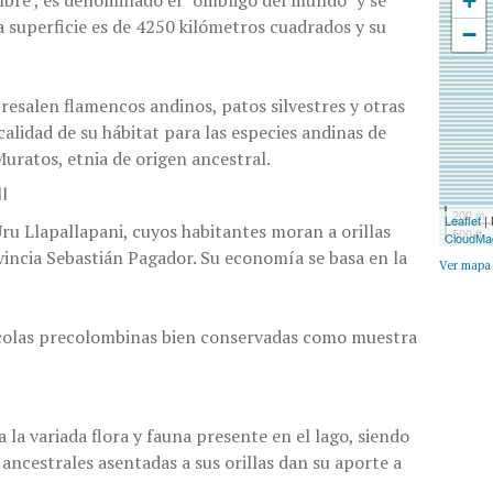
+
mbre , es denominado el “ombligo del mundo” y se
a superficie es de 4250 kilómetros cuadrados y su
−
resalen flamencos andinos, patos silvestres y otras
alidad de su hábitat para las especies andinas de
 Muratos, etnia de origen ancestral.
I
200 m
Leaflet
|
 Uru Llapallapani, cuyos habitantes moran a orillas
500 ft
CloudMa
vincia Sebastián Pagador. Su economía se basa en la
Ver mapa
ícolas precolombinas bien conservadas como muestra
a la variada flora y fauna presente en el lago, siendo
ancestrales asentadas a sus orillas dan su aporte a