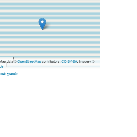
 Map data ©
OpenStreetMap
contributors,
CC-BY-SA
, Imagery ©
de
 más grande