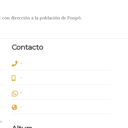
sí con dirección a la población de Poopó.
Contacto
-
-
-
-
ia