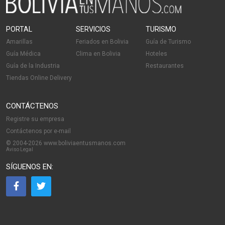
PORTAL
SERVICIOS
TURISMO
Amarillas
Feriados en Bolivia
Guía de Turismo
Guía Médica
Clima en Bolivia
Hoteles
Guía de la Industria
Restaurantes
Tiendas Online Delivery
CONTÁCTENOS
Registre su empresa
Contáctenos por e-mail
© 2004-2026 www.boliviaentusmanos.com
Aviso Legal
SÍGUENOS EN: