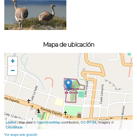
Mapa de ubicación
+
−
200 m
Leaflet
| Map data ©
OpenStreetMap
contributors,
CC-BY-SA
, Imagery ©
500 ft
CloudMade
Ver mapa más grande