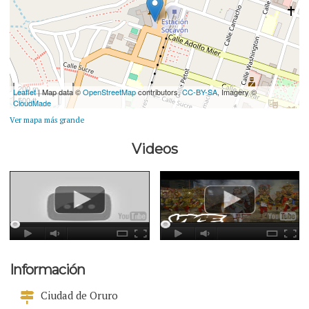
200 m
Leaflet
| Map data ©
OpenStreetMap
contributors,
CC-BY-SA
, Imagery ©
500 ft
CloudMade
Ver mapa más grande
Videos
Información
Ciudad de Oruro