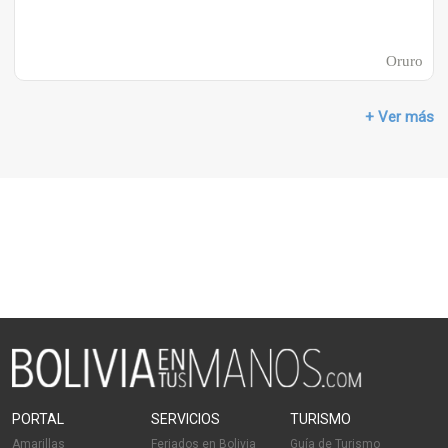
Oruro
+ Ver más
PORTAL
SERVICIOS
TURISMO
Amarillas
Feriados en Bolivia
Guía de Turismo