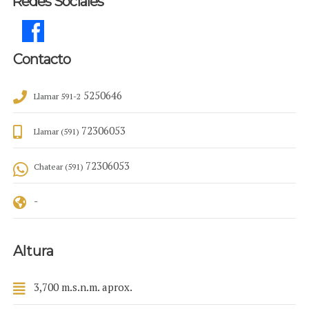
Redes Sociales
Contacto
5250646
Llamar 591-2
72306053
Llamar (591)
72306053
Chatear (591)
-
Altura
3,700 m.s.n.m. aprox.