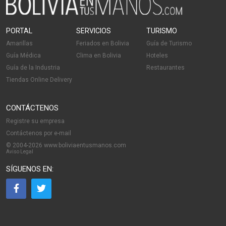
PORTAL
SERVICIOS
TURISMO
Amarillas
Feriados en Bolivia
Guía de Turismo
Guía Médica
Clima en Bolivia
Hoteles
Guía de la Industria
Restaurantes
Tiendas Online Delivery
CONTÁCTENOS
Registre su empresa
Contáctenos por e-mail
© 2004-2026 www.boliviaentusmanos.com
Aviso Legal
SÍGUENOS EN: