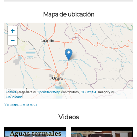
Mapa de ubicación
+
−
20 km
Leaflet
| Map data ©
OpenStreetMap
contributors,
CC-BY-SA
, Imagery ©
10 mi
CloudMade
Ver mapa más grande
Videos