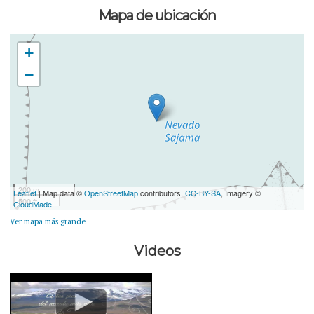
Mapa de ubicación
+
−
200 m
Leaflet
| Map data ©
OpenStreetMap
contributors,
CC-BY-SA
, Imagery ©
500 ft
CloudMade
Ver mapa más grande
Videos