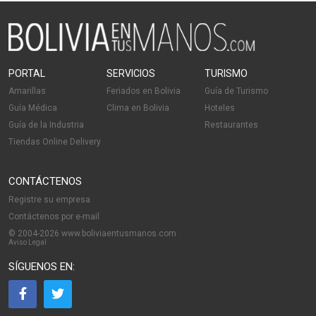
PORTAL
SERVICIOS
TURISMO
Amarillas
Feriados en Bolivia
Guía de Turismo
Guía Médica
Clima en Bolivia
Hoteles
Guía de la Industria
Restaurantes
Tiendas Online Delivery
CONTÁCTENOS
Registre su empresa
Contáctenos por e-mail
© 2004-2026 www.boliviaentusmanos.com
Aviso Legal
SÍGUENOS EN: