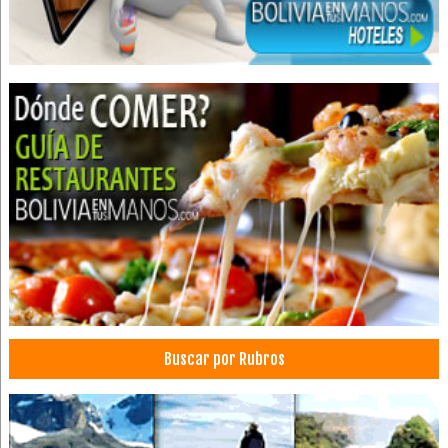
Sistemas de Seguridad
Sistemas de vigilancia
Telefonía IP
Vigilacia Electrónica
Accesorios para construcción
Cocinas
Calefones a Gas
Calefones
Materiales de Construcción
Cerraduras
Chapas
Filtros de agua
Buscar por Rubros
Griferia
Hornos
Ventiladores
Extractores de aire