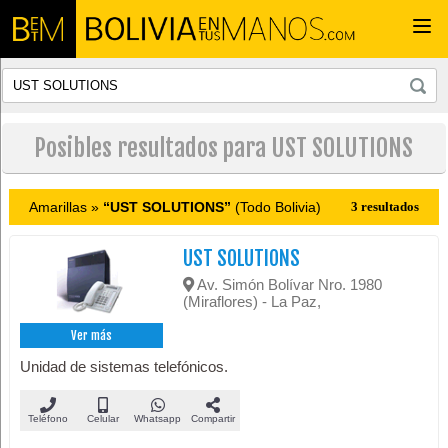
Togg
navi
Posibles resultados para UST SOLUTIONS
Amarillas »
“UST SOLUTIONS”
(Todo Bolivia)
3 resultados
UST SOLUTIONS
Av. Simón Bolívar Nro. 1980
(Miraflores) - La Paz,
Ver más
Unidad de sistemas telefónicos.
Teléfono
Celular
Whatsapp
Compartir