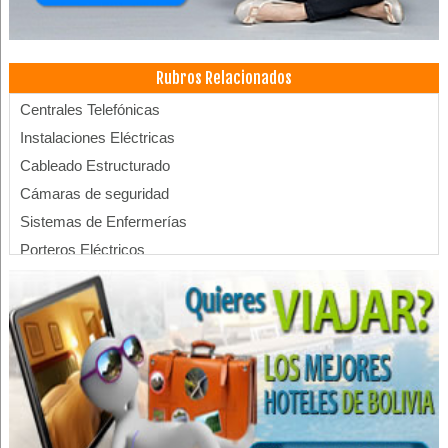
Rubros Relacionados
Centrales Telefónicas
Instalaciones Eléctricas
Cableado Estructurado
Cámaras de seguridad
Sistemas de Enfermerías
Porteros Eléctricos
Sistemas de Puesta a Tierra
Aterramientos
Configuración de Redes
Datacenter
Rastreo Satelital
Redes inalambricas
Redes