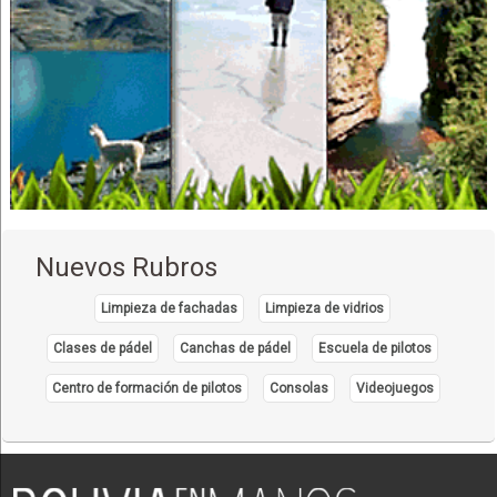
Extractores de baño
Extractores de cocina
Acabados para construcción
Baños, Artículos para
Calefones eléctricos
Lavaplatos
Cocinas a gas
Cocinas eléctricas
Nuevos Rubros
Hornos a gas
Hornos eléctricos
Limpieza de fachadas
Limpieza de vidrios
Video porteros
Clases de pádel
Canchas de pádel
Escuela de pilotos
Trituradoras de desperdicios
Centro de formación de pilotos
Consolas
Videojuegos
Presurizadores
Duchas
Construcciones
Jaladores