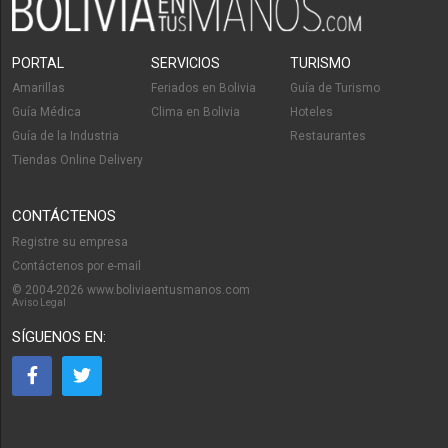
PORTAL
SERVICIOS
TURISMO
Amarillas
Feriados en Bolivia
Guía de Turismo
Guía Médica
Clima en Bolivia
Hoteles
Guía de la Industria
Restaurantes
Tiendas Online Delivery
CONTÁCTENOS
Registre su empresa
Contáctenos por e-mail
© 2004-2026 www.boliviaentusmanos.com
Aviso Legal
SÍGUENOS EN: