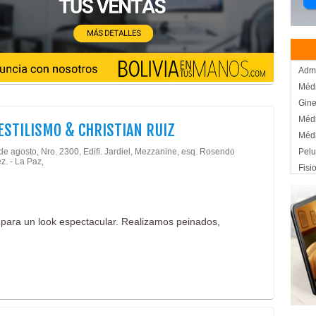
Admi
Médi
Gine
Médi
ESTILISMO & CHRISTIAN RUIZ
Médi
de agosto, Nro. 2300, Edifi. Jardiel, Mezzanine, esq. Rosendo
Pelu
z. - La Paz,
Fisi
Kine
Salu
Médi
l para un look espectacular. Realizamos peinados,
Rino
Ciru
Médi
Blan
End
Impl