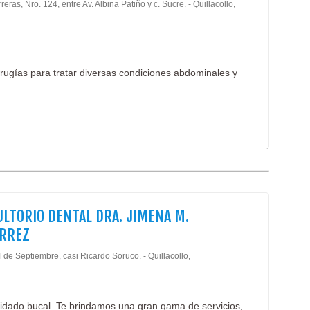
reras, Nro. 124, entre Av. Albina Patiño y c. Sucre. - Quillacollo,
irugías para tratar diversas condiciones abdominales y
LTORIO DENTAL DRA. JIMENA M.
ÉRREZ
 de Septiembre, casi Ricardo Soruco. - Quillacollo,
uidado bucal. Te brindamos una gran gama de servicios,