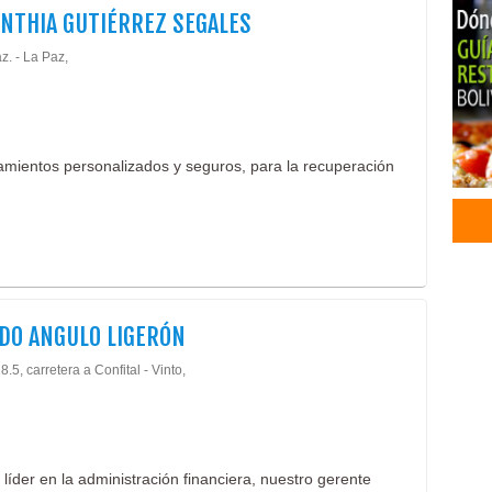
SINTHIA GUTIÉRREZ SEGALES
Méd
Odon
z. - La Paz,
Odon
Orto
Peri
tamientos personalizados y seguros, para la recuperación
DO ANGULO LIGERÓN
.5, carretera a Confital - Vinto,
líder en la administración financiera, nuestro gerente