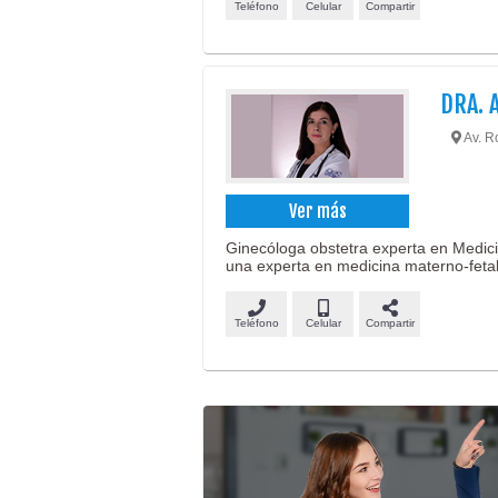
Teléfono
Celular
Compartir
DRA. 
Av. Ro
Ver más
Ginecóloga obstetra experta en Medic
una experta en medicina materno-fetal
Teléfono
Celular
Compartir