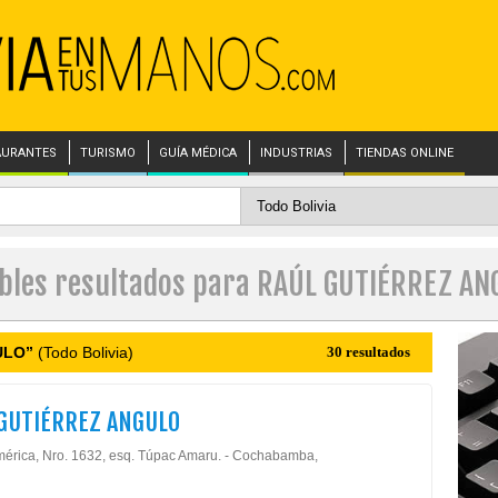
AURANTES
TURISMO
GUÍA MÉDICA
INDUSTRIAS
TIENDAS ONLINE
ibles resultados para RAÚL GUTIÉRREZ AN
ULO”
(Todo Bolivia)
30 resultados
GUTIÉRREZ ANGULO
mérica, Nro. 1632, esq. Túpac Amaru. - Cochabamba,