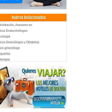
Rubros Relacionados
nistración, Asesores en
cos Endocrinólogos
cología
cos Ginecólogos y Obstetras
co ginecólogo
querías
oterapia
siología
d Integral
cos Otorrinolaringólogos
plastia
gía general
co Cirujano
queamiento Dental
odoncia
antes dentales