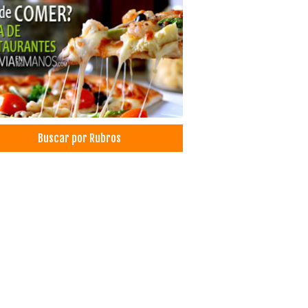
icos Odontólogos
tología Integral
topediatría
doncia
odoncia
Buscar por Rubros