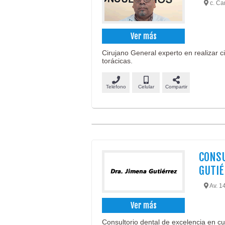
c. Car
Ver más
Cirujano General experto en realizar c
torácicas.
Teléfono
Celular
Compartir
CONSU
GUTI
Av. 14
Ver más
Consultorio dental de excelencia en c