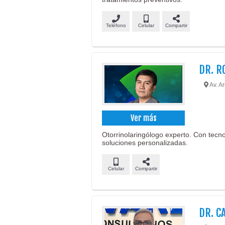
Teléfono
Celular
Compartir
DR. R
Av. Ar
Ver más
Otorrinolaringólogo experto. Con tecn
soluciones personalizadas.
Celular
Compartir
DR. C