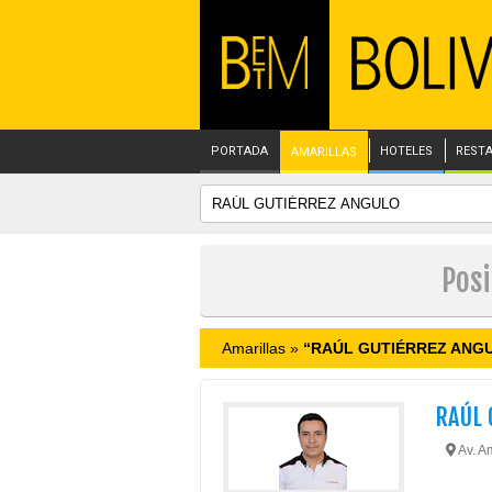
PORTADA
HOTELES
REST
AMARILLAS
Pos
Amarillas »
“RAÚL GUTIÉRREZ ANG
RAÚL 
Av. A