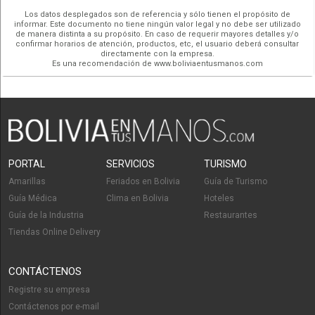
Los datos desplegados son de referencia y sólo tienen el propósito de
informar. Este documento no tiene ningún valor legal y no debe ser utilizado
de manera distinta a su propósito. En caso de requerir mayores detalles y/o
confirmar horarios de atención, productos, etc, el usuario deberá consultar
directamente con la empresa.
Es una recomendación de www.boliviaentusmanos.com
PORTAL
SERVICIOS
TURISMO
Amarillas
Feriados en Bolivia
Guía de Turismo
Guía Médica
Clima en Bolivia
Hoteles
Guía de la Industria
Restaurantes
Tiendas Online Delivery
CONTÁCTENOS
Registre su empresa
Contáctenos por e-mail