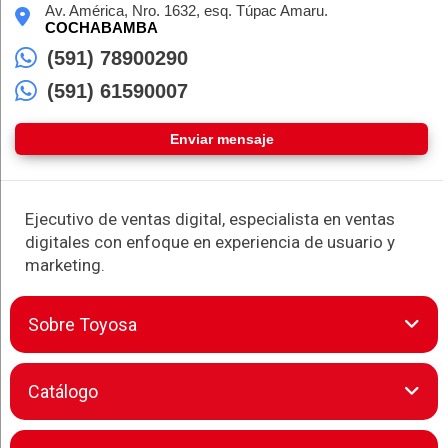
Av. América, Nro. 1632, esq. Túpac Amaru.
COCHABAMBA
(591) 78900290
(591) 61590007
Enviar mensaje
Ejecutivo de ventas digital, especialista en ventas
digitales con enfoque en experiencia de usuario y
marketing.
Sobre Toyosa
Toyosa S.A. representa excelencia automotriz en el país.
Catálogo
Como distribuidor exclusivo de Toyota, ofrece una gama
completa de vehículos: desde modelos compactos como el
Agya hasta SUVs de alto rendimiento como la Fortuner o la