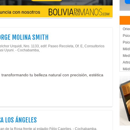
Orie
ORGE MOLINA SMITH
Psic
Psic
lchor Urquidi, Nro. 1133, edif. Paseo Recoleta, Of. E, Consultorios
Médi
casi Uyuni. - Cochabamba,
Medi
Artr
Médi
 transformando tu belleza natural con precisión, estética
Médi
Rep
Clín
Clín
Salu
Cent
Fono
CA LOS ÁNGELES
Fisi
Fisi
an de la Rosa frente al estadio Félix Capriles. - Cochabamba,