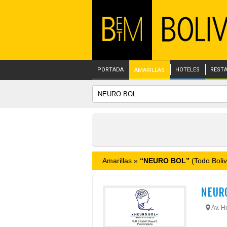
PORTADA
HOTELES
REST
AMARILLAS
Amarillas »
“NEURO BOL”
(Todo Boliv
NEUR
Av. H