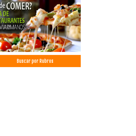
cos Traumatólogos
ología psicomotricidad
pedias
bilitación
Buscar por Rubros