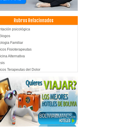
Rubros Relacionados
ntación psicológica
ólogos
ologia Familiar
cos Fisioterapeutas
cina Alternativa
osis
cos Terapeutas del Dolor
cos Cirujanos Plásticos, Estéticos y
aradores
icas particulares
icas Privadas
d: Clínicas
ros de rehabilitación física y funcional
audiología
oterapia Integral
oterapia