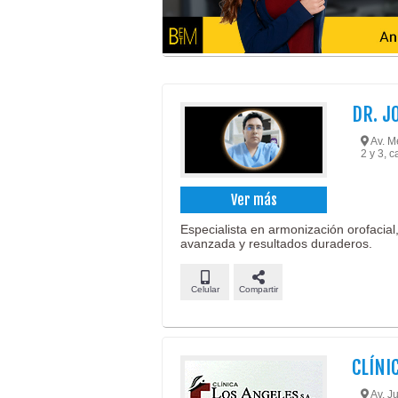
DR. J
Av. Me
2 y 3, 
Ver más
Especialista en armonización orofacial,
avanzada y resultados duraderos.
Celular
Compartir
CLÍNI
Av. Ju