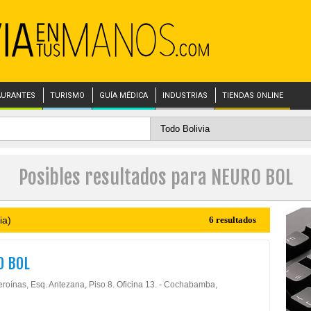
AURANTES
TURISMO
GUÍA MÉDICA
INDUSTRIAS
TIENDAS ONLINE
Posibles resultados para NEURO BOL
ia)
6 resultados
O BOL
eroínas, Esq. Antezana, Piso 8. Oficina 13. - Cochabamba,