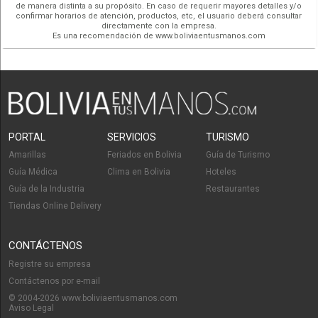
de manera distinta a su propósito. En caso de requerir mayores detalles y/o
confirmar horarios de atención, productos, etc, el usuario deberá consultar
directamente con la empresa.
Es una recomendación de www.boliviaentusmanos.com
PORTAL
SERVICIOS
TURISMO
Amarillas
Feriados en Bolivia
Guía de Turismo
Guía Médica
Clima en Bolivia
Hoteles
Guía de la Industria
Restaurantes
Tiendas Online Delivery
CONTÁCTENOS
Registre su empresa
Contáctenos por e-mail
© 2004-2026 www.boliviaentusmanos.com
Aviso Legal