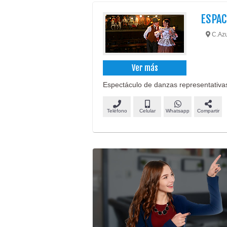
ESPAC
C.Azu
Ver más
Espectáculo de danzas representativas d
Teléfono
Celular
Whatsapp
Compartir