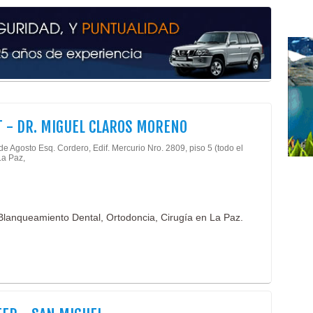
Peri
End
Cafe
Caf
Caf
Prof
Univ
Univ
 - DR. MIGUEL CLAROS MORENO
de Agosto Esq. Cordero, Edif. Mercurio Nro. 2809, piso 5 (todo el
La Paz,
 Blanqueamiento Dental, Ortodoncia, Cirugía en La Paz.