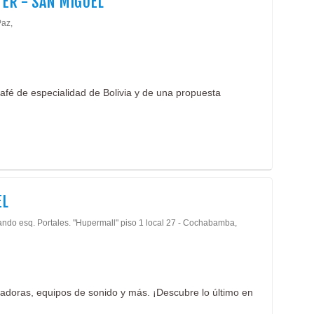
ER - SAN MIGUEL
Paz,
 café de especialidad de Bolivia y de una propuesta
EL
ando esq. Portales. "Hupermall" piso 1 local 27 - Cochabamba,
adoras, equipos de sonido y más. ¡Descubre lo último en