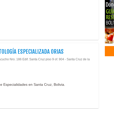
Parv
Jardí
Hote
Hote
Cons
Clín
Clín
Esté
OLOGÍA ESPECIALIZADA ORIAS
Impl
Impl
cucho Nro. 186 Edif. Santa Cruz piso 9 of. 904 - Santa Cruz de la
Limp
Méd
Odon
Orto
e Especialidades en Santa Cruz, Bolivia.
Odon
Prót
Dent
Odon
Blan