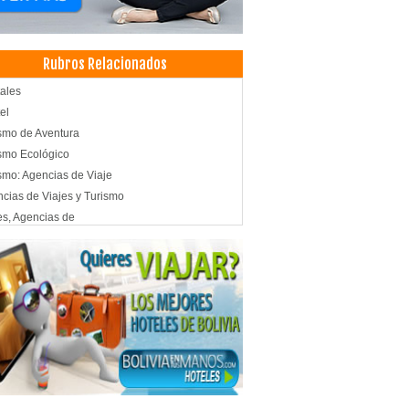
Rubros Relacionados
ales
el
smo de Aventura
smo Ecológico
smo: Agencias de Viaje
cias de Viajes y Turismo
es, Agencias de
ismo
adores Turisticos
os de Inglés
ros Culturales
ntos
derías, Kindergartens
elas Privadas
ín de Niños
er