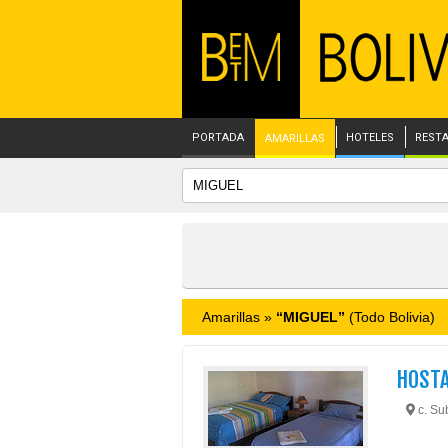
PORTADA
HOTELES
REST
AMARILLAS
Amarillas »
“MIGUEL”
(Todo Bolivia)
HOSTA
c. Su