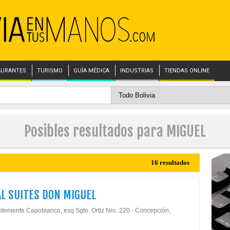
AURANTES
TURISMO
GUÍA MÉDICA
INDUSTRIAS
TIENDAS ONLINE
Posibles resultados para MIGUEL
16 resultados
L SUITES DON MIGUEL
bteniente Capobianco, esq Sgto. Ortiz Nro. 220 - Concepción,