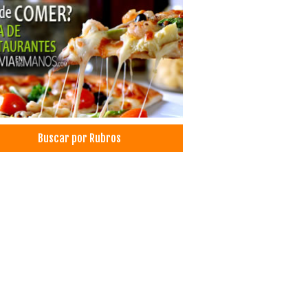
ulario
n Infantil
les
ls
ultorio Dental
ica Dental
icas Odontológicas
tica Dental
Buscar por Rubros
antología Dental
antes dentales
ieza Dental
icos Odontólogos
tología Estética
doncia
tología
esis Dentales
istas
tología Integral
queamiento Dental