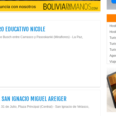
Host
O EDUCATIVO NICOLE
Host
e Busch entre Carrasco y Pasoskanki (Miraflores) - La Paz,
Turi
Turi
Turi
Agen
Viaj
Tur
Oper
Curs
Cent
Eve
 SAN IGNACIO MIGUEL AREIGER
Guar
Escu
31 de Julio, Plaza Principal (Central) - San Ignacio de Velasco,
Jard
Kind