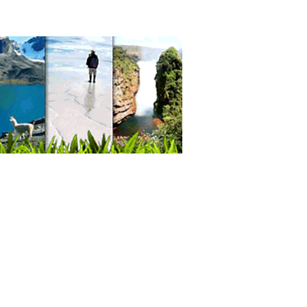
odoncia
odoncia
terías
é
és
esionales
ersidades
ersidades privadas