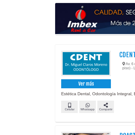
CDENT
Av. 6 
piso) - 
Ver más
Estética Dental, Odontología Integral,
Celular
Whatsapp
Compartir