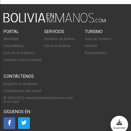
PORTAL
SERVICIOS
TURISMO
Amarillas
Feriados en Bolivia
Guía de Turismo
Guía Médica
Clima en Bolivia
Hoteles
Guía de la Industria
Restaurantes
Tiendas Online Delivery
CONTÁCTENOS
Registre su empresa
Contáctenos por e-mail
© 2004-2026 www.boliviaentusmanos.com
Aviso Legal
SÍGUENOS EN:
Guardar