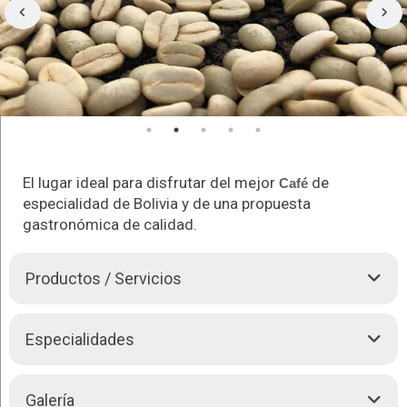
El lugar ideal para disfrutar del mejor
de
Café
especialidad de Bolivia y de una propuesta
gastronómica de calidad.
Productos / Servicios
Roaster
Specialty Coffees
es pionero, con más de 24 años
Especialidades
de experiencia, del
Café
de especialidad en Bolivia como
productor, tostador y barista.
Miembro del SCA - Specialty Coffee Association
.
Galería
En
Roaster
Cafeterías
se encuentra
el mejor
Café
de