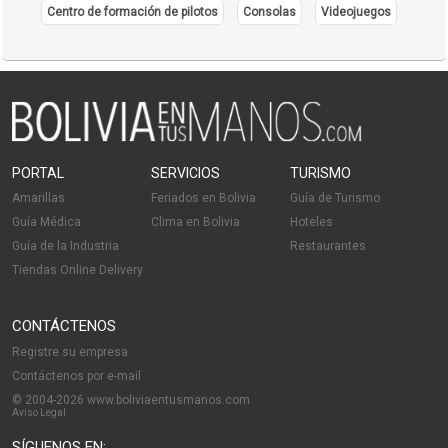
Centro de formación de pilotos
Consolas
Videojuegos
PORTAL
SERVICIOS
TURISMO
Amarillas
Feriados en Bolivia
Guía de Turismo
Guía Médica
Clima en Bolivia
Hoteles
Guía de la Industria
Restaurantes
Tiendas Online Delivery
CONTÁCTENOS
Registre su empresa
Contáctenos por e-mail
© 2004-2026 www.boliviaentusmanos.com
Aviso Legal
SÍGUENOS EN: