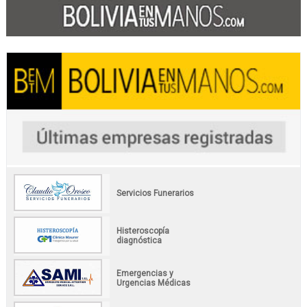
Servicios Funerarios
Histeroscopía
diagnóstica
Emergencias y
Urgencias Médicas