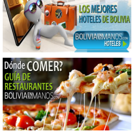
Hilados de Alpaca
Hilado de Polyester
Hilados
Ropa
Sacos
Alpaca
Tejidos de Punto
Tejidos de Alpaca
Tejidos
Hoteles
Hotels
Agencias de Viajes y Turismo
Operadora de Turismo
Operadores Turisticos
Turismo: Agencias de Viaje
Turismo