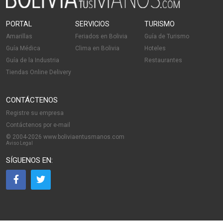
PORTAL
SERVICIOS
TURISMO
Amarillas
Feriados en Bolivia
Guía de Turismo
Guía Médica
Clima en Bolivia
Hoteles
Guía de la Industria
Restaurantes
Tiendas Online Delivery
CONTÁCTENOS
Registre su empresa
Contáctenos por e-mail
© 2004-2026 www.boliviaentusmanos.com
Aviso Legal
SÍGUENOS EN: