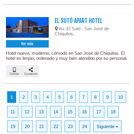
EL SUTÓ APART HOTEL
Av. El Sutó - San José de
Chiquitos,
Ver más
Hotel nuevo, moderno, cómodo en San José de Chiquitos. El
hotel es limpio, ordenado y muy bien atendido por su personal.
Celular
Compartir
1
2
3
4
5
6
7
8
9
10
11
12
13
14
15
16
17
18
19
20
21
22
23
24
Siguiente
»