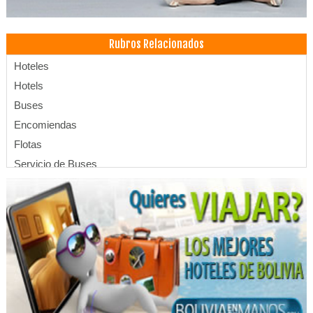
Rubros Relacionados
Hoteles
Hotels
Buses
Encomiendas
Flotas
Servicio de Buses
Servicio de Microbuses
Transporte de Pasajeros
Transporte Terrestre
Hostales
Hostel
Hotelería
Apart Hoteles