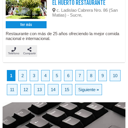
EL HUERTO RESTAURANTE
c. Ladislao Cabrera Nro. 86 (San
Matias) - Sucre,
Ver más
Restaurante con más de 25 años ofreciendo la mejor comida
nacional e internacional.
Teléfono
Compartir
1
2
3
4
5
6
7
8
9
10
11
12
13
14
15
Siguiente
»