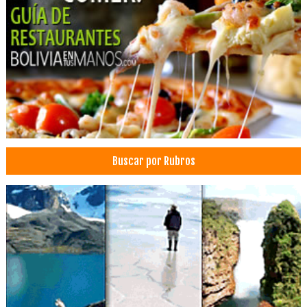
Comida Rápida
Gastronomía
Mariscos
Pizzerías
Restaurantes: Comida Criolla
Restaurantes: Comida Internacional
Restaurantes: Comida Italiana
Restaurantes: Pescados y Mariscos
Buscar por Rubros
Restaurantes: Vegetarianos
Convenciones
Eventos
Pastas
Vinos
Café
Cafés
Servicios Empresariales