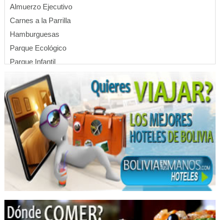
Almuerzo Ejecutivo
Carnes a la Parrilla
Hamburguesas
Parque Ecológico
Parque Infantil
Acuarios
Ecología
Parques
Piscinas
Restaurantes
Turismo Ecológico
Centro Turístico
Piletas
Hoteles
Hotelería
Hotels