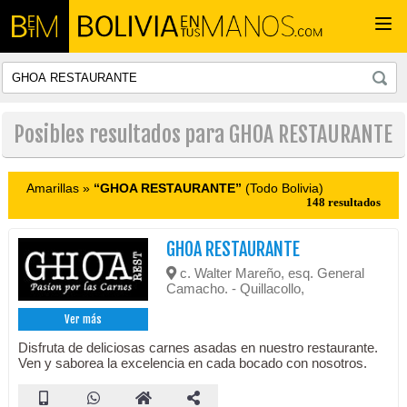
Togg
navi
Posibles resultados para GHOA RESTAURANTE
Amarillas »
“GHOA RESTAURANTE”
(Todo Bolivia)
148 resultados
GHOA RESTAURANTE
c. Walter Mareño, esq. General
Camacho. - Quillacollo,
Ver más
Disfruta de deliciosas carnes asadas en nuestro restaurante.
Ven y saborea la excelencia en cada bocado con nosotros.