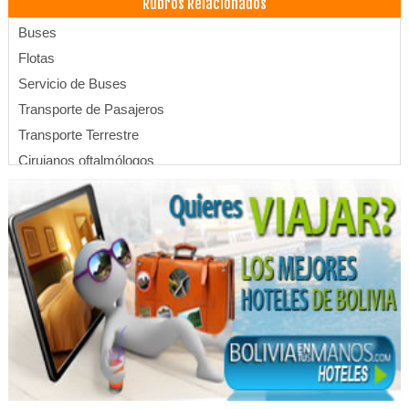
Rubros Relacionados
Buses
Flotas
Servicio de Buses
Transporte de Pasajeros
Transporte Terrestre
Cirujanos oftalmólogos
Médicos Oftalmólogos
Oftalmología
Cirujanos plásticos
Cirugía Plástica
Cirugía Estética
Cirugia Plástica / Estética
Estética Integral
Médicos Cirujanos Plásticos, Estéticos y Reparadores
Servicio de Carga y Transporte