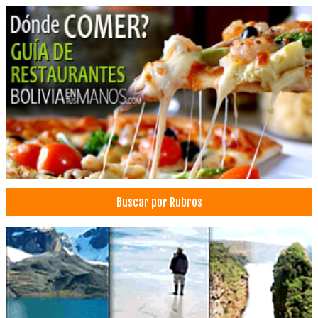
Transporte de Carga Nacional
Transporte de carga terrestre
Transporte Larga Distancia
Agencias de Transportes
Encomiendas
Transporte y distribución
Equipos y Maquinaria de Construcción
Maquinaría Pesada
Alquiler de vehículos
Alquiler de Autos, Carros, Coches
Buscar por Rubros
Rent a Car
Transporte Turístico