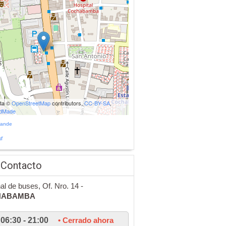
ata ©
OpenStreetMap
contributors,
CC-BY-SA
,
udMade
rande
r
 Contacto
al de buses, Of. Nro. 14 -
HABAMBA
06:30 - 21:00
• Cerrado ahora