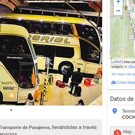
+
−
200 m
Leaflet
| Map d
500 ft
Imagery ©
Clo
Ver mapa más g
Cómo llega
Datos de
Termin
COC
, llevándoles a través
Transporte de Pasajeros
Hoy:
ervicios.