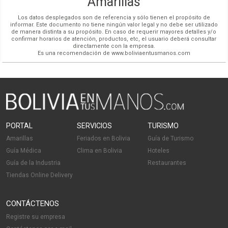
Amarillas
Los datos desplegados son de referencia y sólo tienen el propósito de
informar. Este documento no tiene ningún valor legal y no debe ser utilizado
de manera distinta a su propósito. En caso de requerir mayores detalles y/o
confirmar horarios de atención, productos, etc, el usuario deberá consultar
directamente con la empresa.
Es una recomendación de www.boliviaentusmanos.com
PORTAL
SERVICIOS
TURISMO
Amarillas
Feriados en Bolivia
Guía de Turismo
Guía Médica
Clima en Bolivia
Hoteles
Guía de la Industria
Restaurantes
Tiendas Online Delivery
CONTÁCTENOS
Registre su empresa