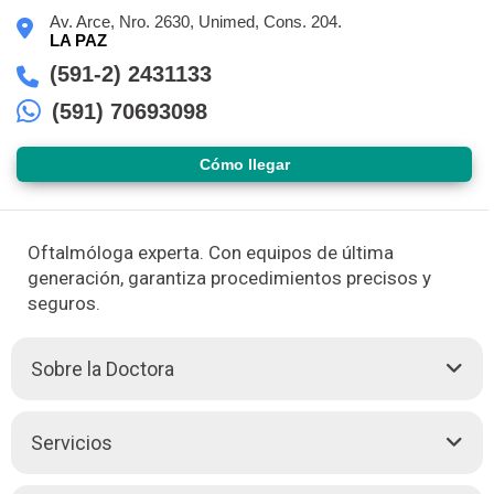
Av. Arce, Nro. 2630, Unimed, Cons. 204.
LA PAZ
(591-2) 2431133
(591) 70693098
Cómo llegar
Oftalmóloga experta. Con equipos de última
generación, garantiza procedimientos precisos y
seguros.
Sobre la Doctora
La Dra. María Elva Dorado Cors es una reconocida
Servicios
oftalmóloga especializada en microcirugía ocular. Con una
subespecialización en cirugía de cataratas y segmento