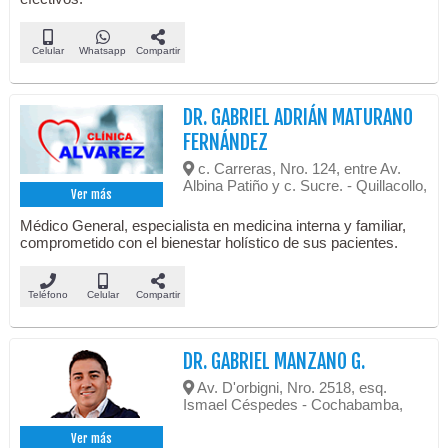
Celular
Whatsapp
Compartir
DR. GABRIEL ADRIÁN MATURANO
FERNÁNDEZ
c. Carreras, Nro. 124, entre Av.
Albina Patiño y c. Sucre. - Quillacollo,
Ver más
Médico General, especialista en medicina interna y familiar,
comprometido con el bienestar holístico de sus pacientes.
Teléfono
Celular
Compartir
DR. GABRIEL MANZANO G.
Av. D'orbigni, Nro. 2518, esq.
Ismael Céspedes - Cochabamba,
Ver más