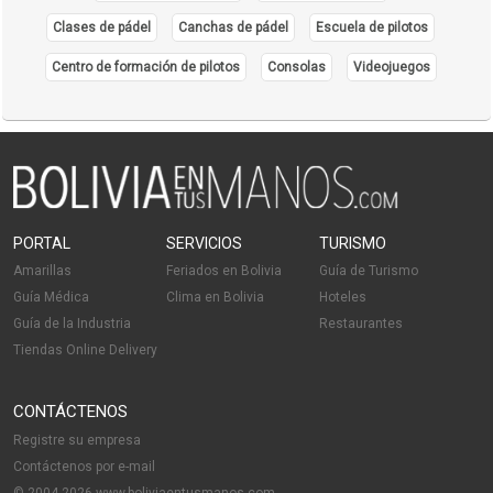
Clases de pádel
Canchas de pádel
Escuela de pilotos
Centro de formación de pilotos
Consolas
Videojuegos
PORTAL
SERVICIOS
TURISMO
Amarillas
Feriados en Bolivia
Guía de Turismo
Guía Médica
Clima en Bolivia
Hoteles
Guía de la Industria
Restaurantes
Tiendas Online Delivery
CONTÁCTENOS
Registre su empresa
Contáctenos por e-mail