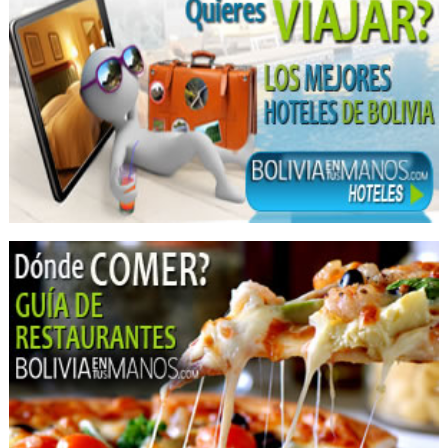
Implantología Dental
Implantes dentales
Limpieza Dental
Médicos Odontólogos
Odontología Integral
Odontología Estética
Periodoncia
Cirujano dental
Médicos Terapeutas del Dolor
Funerarias
Funerales
Servicios Exequiales
Servicios Funerarios
Salones Velatorios
Salud: Hospitales