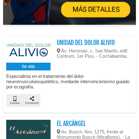
UNIDAD DEL DOLOR ALIVIO
Av. Heroínas, c. San Martín, edif.
Centrum, 1er Piso. - Cochabamba,
Ver más
Especialista en el tratamiento del dolor
neuromusculoesquelético, mediante intervencionismo guiado
por ecografía.
Celular
Compartir
EL ARCÁNGEL
Av. Busch, Nro. 1275, frente al
Monumento Busch (Miraflores). - La