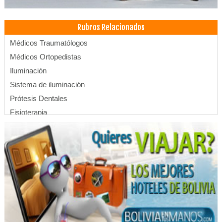
Rubros Relacionados
Médicos Traumatólogos
Médicos Ortopedistas
Iluminación
Sistema de iluminación
Prótesis Dentales
Fisioterapia
Kinesiología
Salud Integral
Peluquerías
Médicos Otorrinolaringólogos
Rinoplastia
Ginecología
Médicos Ginecólogos y Obstetras