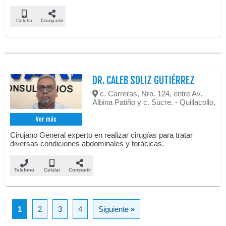
Celular
Compartir
DR. CALEB SOLIZ GUTIÉRREZ
c. Carreras, Nro. 124, entre Av.
Albina Patiño y c. Sucre. - Quillacollo,
Ver más
Cirujano General experto en realizar cirugías para tratar
diversas condiciones abdominales y torácicas.
Teléfono
Celular
Compartir
1
2
3
4
Siguiente
»