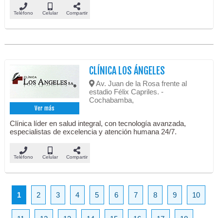
Teléfono
Celular
Compartir
CLÍNICA LOS ÁNGELES
Av. Juan de la Rosa frente al
estadio Félix Capriles. -
Cochabamba,
Ver más
Clínica líder en salud integral, con tecnología avanzada,
especialistas de excelencia y atención humana 24/7.
Teléfono
Celular
Compartir
1
2
3
4
5
6
7
8
9
10