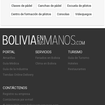
Clases de pádel
Canchas de pádel
Escuela de pilotos
Centro de formación de pilotos
Consolas
Videojuegos
PORTAL
SERVICIOS
TURISMO
Amarillas
Feriados en Bolivia
Guía de Turismo
Guía Médica
Clima en Bolivia
Hoteles
Guía de la Industria
Restaurantes
Tiendas Online Delivery
CONTÁCTENOS
Registre su empresa
Contáctenos por e-mail