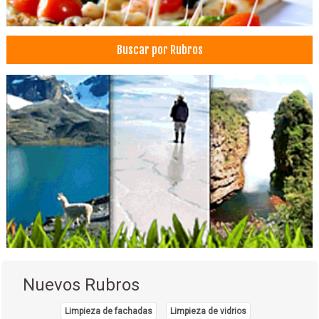
Ginecología
Médicos Cirugía Digestiva y Laparoscópica
Buscar por Rubros
Médicos Odontólogos Radiólogos
Radiografías Dentales
Clínicas particulares
Salud: Clínicas
Nuevos Rubros
Limpieza de fachadas
Limpieza de vidrios