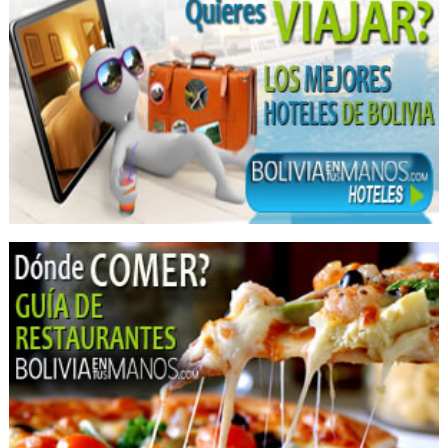
Implantología Dental
Implantes dentales
Limpieza Dental
Médicos Odontólogos Pediatras
Médicos Odontólogos
Odontología Integral
Odontología Estética
Odontopediatría
Ortodoncia
Odontología
Prótesis Dentales
Periodoncia
Radiólogo Dental
Cirugía Plástica
Cirugía Estética
Clínicas Privadas