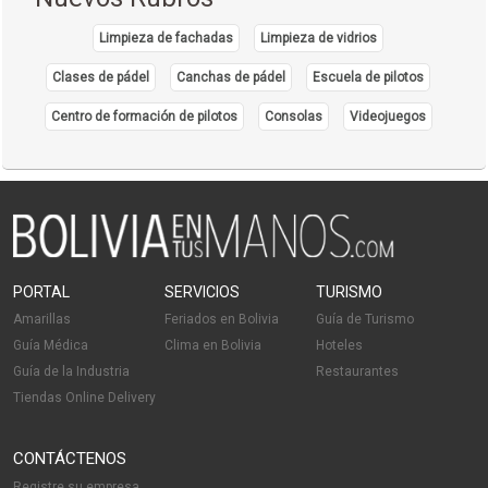
Limpieza de fachadas
Limpieza de vidrios
Clases de pádel
Canchas de pádel
Escuela de pilotos
Centro de formación de pilotos
Consolas
Videojuegos
PORTAL
SERVICIOS
TURISMO
Amarillas
Feriados en Bolivia
Guía de Turismo
Guía Médica
Clima en Bolivia
Hoteles
Guía de la Industria
Restaurantes
Tiendas Online Delivery
CONTÁCTENOS
Registre su empresa