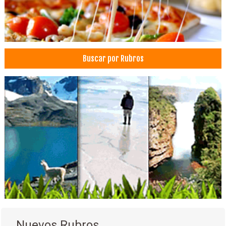
Cirugía Estética
Clínicas Privadas
Ginecología
Médicos Cirugía Digestiva y Laparoscópica
Buscar por Rubros
Médicos Odontólogos Radiólogos
Radiografías Dentales
Clínicas particulares
Salud: Clínicas
Nuevos Rubros