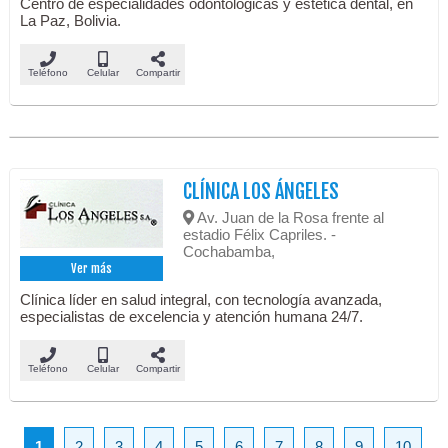
Centro de especialidades odontológicas y estética dental, en
La Paz, Bolivia.
Teléfono
Celular
Compartir
CLÍNICA LOS ÁNGELES
Av. Juan de la Rosa frente al
estadio Félix Capriles. -
Cochabamba,
Ver más
Clínica líder en salud integral, con tecnología avanzada,
especialistas de excelencia y atención humana 24/7.
Teléfono
Celular
Compartir
1
2
3
4
5
6
7
8
9
10