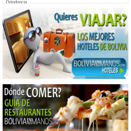
Ortodoncia
Odontología
Dentistas
Consultorio Dental
Blanqueamiento Dental
Implantes dentales
Limpieza Dental
Médicos Odontólogos Pediatras
Médicos Odontólogos
Odontología Integral
Odontología Estética
Odontopediatría
Prótesis Dentales
Periodoncia
Radiólogo Dental
Cirugía Plástica