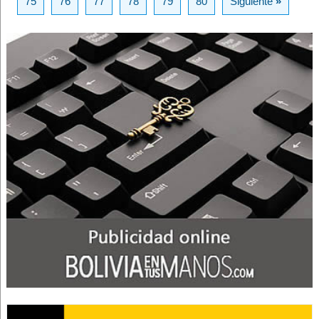
75
76
77
78
79
80
Siguiente
»