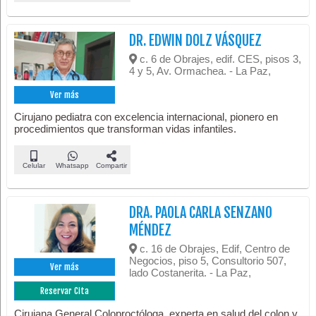
DR. EDWIN DOLZ VÁSQUEZ
c. 6 de Obrajes, edif. CES, pisos 3,
4 y 5, Av. Ormachea. - La Paz,
Ver más
Cirujano pediatra con excelencia internacional, pionero en
procedimientos que transforman vidas infantiles.
Celular
Whatsapp
Compartir
DRA. PAOLA CARLA SENZANO
MÉNDEZ
c. 16 de Obrajes, Edif, Centro de
Negocios, piso 5, Consultorio 507,
Ver más
lado Costanerita. - La Paz,
Reservar Cita
Cirujana General Coloproctóloga, experta en salud del colon y