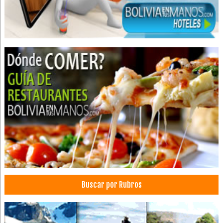
Médicos Nefrólogos
Médicos Pediatras
Médicos Cirujanos Pediátricos
Médicos Proctólogos
Médicos Coloproctólogos
Cajas Fuertes
Sistemas de Seguridad
Buscar por Rubros