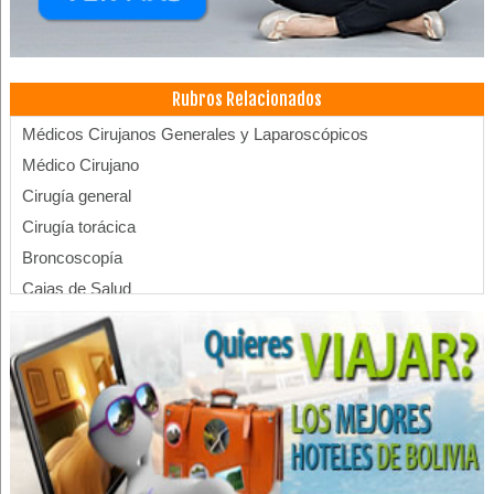
Rubros Relacionados
Médicos Cirujanos Generales y Laparoscópicos
Médico Cirujano
Cirugía general
Cirugía torácica
Broncoscopía
Cajas de Salud
Centros Médicos
Salud: Centros Médicos
Salud: Clínicas
Médicos Oncólogos
Cirujanos plásticos
Médicos Cirujanos Plásticos, Estéticos y Reparadores