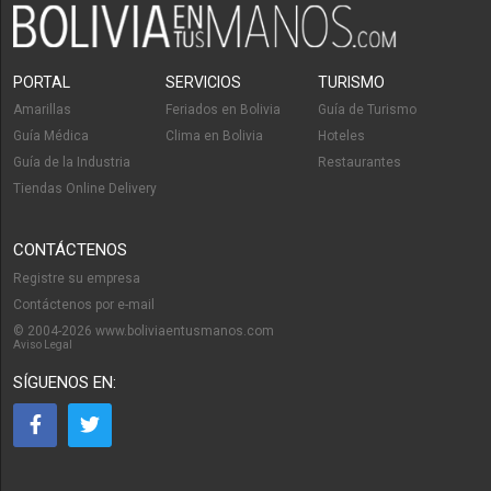
PORTAL
SERVICIOS
TURISMO
Amarillas
Feriados en Bolivia
Guía de Turismo
Guía Médica
Clima en Bolivia
Hoteles
Guía de la Industria
Restaurantes
Tiendas Online Delivery
CONTÁCTENOS
Registre su empresa
Contáctenos por e-mail
© 2004-2026 www.boliviaentusmanos.com
Aviso Legal
SÍGUENOS EN: