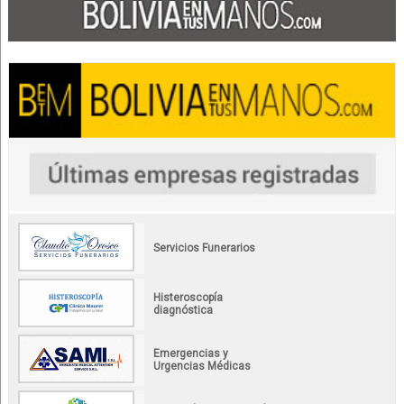
Servicios Funerarios
Histeroscopía
diagnóstica
Emergencias y
Urgencias Médicas