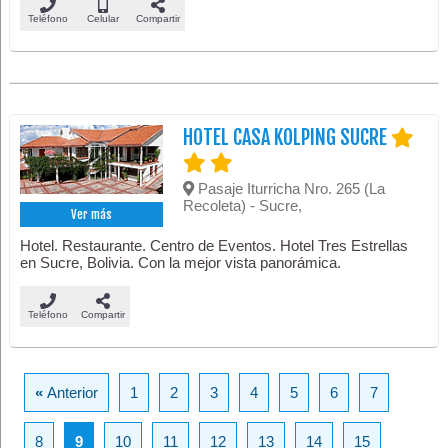
Teléfono
Celular
Compartir
HOTEL CASA KOLPING SUCRE
Pasaje Iturricha Nro. 265 (La
Recoleta) - Sucre,
Ver más
Hotel. Restaurante. Centro de Eventos. Hotel Tres Estrellas
en Sucre, Bolivia. Con la mejor vista panorámica.
Teléfono
Compartir
«
Anterior
1
2
3
4
5
6
7
8
9
10
11
12
13
14
15