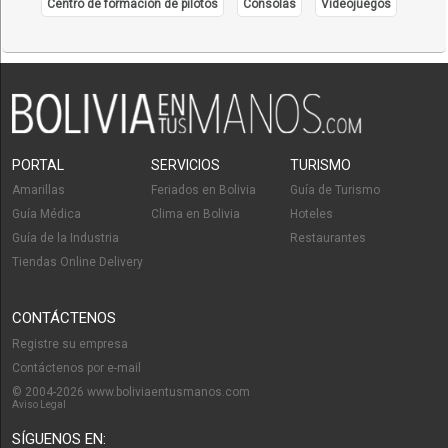
Centro de formación de pilotos
Consolas
Videojuegos
PORTAL
SERVICIOS
TURISMO
Amarillas
Feriados en Bolivia
Guía de Turismo
Guía Médica
Clima en Bolivia
Hoteles
Guía de la Industria
Restaurantes
Tiendas Online Delivery
CONTÁCTENOS
Registre su empresa
Contáctenos por e-mail
© 2004-2026 www.boliviaentusmanos.com
Aviso Legal
SÍGUENOS EN: