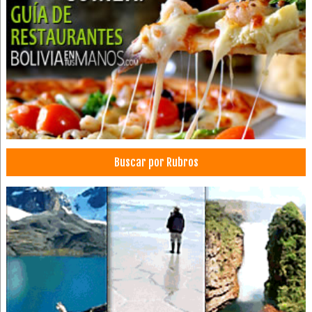
Alojamientos
Hoteles Boutique
Hospedajes
Hotelería
Librerías y Papelerías
Aire Acondicionado
Accesorios para construcción
Calefones a Gas
Buscar por Rubros
Calderas
Calefacción
Calefones
Constructoras
Construcción Civil
Construcción de obras civiles
Calefones eléctricos
Empresas de Construcción