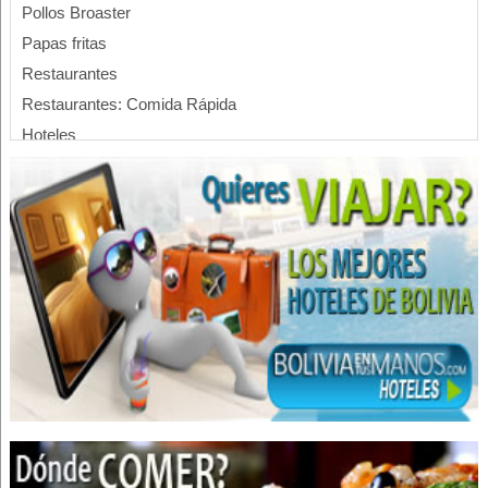
Pollos Broaster
Papas fritas
Restaurantes
Restaurantes: Comida Rápida
Hoteles
Hotels
Automotores, Repuestos para
Balatas
Repuestos para Automóviles
Autopartes
Mariachis
Hospitales privados
Salud: Hospitales
Música
Orquestas
Chicharronería