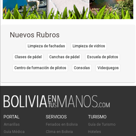
Calentadores Solares
Calentadores de Agua
Estufas
Estufas a Gas
Nuevos Rubros
Pisos Radiantes
Limpieza de fachadas
Limpieza de vidrios
Clases de pádel
Canchas de pádel
Escuela de pilotos
Centro de formación de pilotos
Consolas
Videojuegos
PORTAL
SERVICIOS
TURISMO
Amarillas
Feriados en Bolivia
Guía de Turismo
Guía Médica
Clima en Bolivia
Hoteles