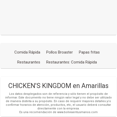
COCHABAMBA,
c. Esteban Arce #1318 Mall Dubai Piso 3
(591-4) 4200780
Más detalles
COCHABAMBA,
Av. Gualberto Villarroel #1170 entre Aniceto Padilla y
Oblitas
(591-4) 4200780
Más detalles
Comida Rápida
Pollos Broaster
Papas fritas
COCHABAMBA,
Av. Pando esq. Portales Hupermall piso 4 - plaza de
Restaurantes
Restaurantes: Comida Rápida
comidas
(591-4) 4200780
Más detalles
CHICKEN'S KINGDOM en Amarillas
Los datos desplegados son de referencia y sólo tienen el propósito de
informar. Este documento no tiene ningún valor legal y no debe ser utilizado
de manera distinta a su propósito. En caso de requerir mayores detalles y/o
confirmar horarios de atención, productos, etc, el usuario deberá consultar
directamente con la empresa.
Es una recomendación de www.boliviaentusmanos.com