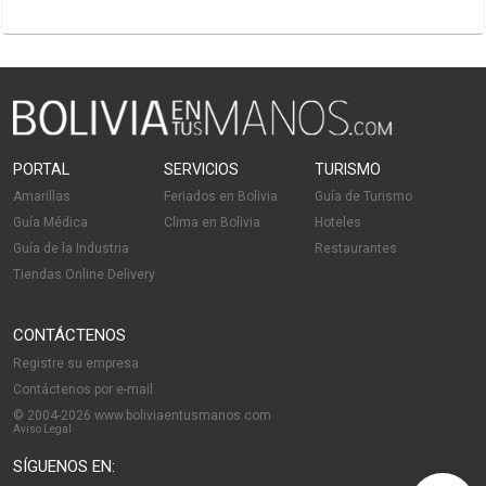
PORTAL
SERVICIOS
TURISMO
Amarillas
Feriados en Bolivia
Guía de Turismo
Guía Médica
Clima en Bolivia
Hoteles
Guía de la Industria
Restaurantes
Tiendas Online Delivery
CONTÁCTENOS
Registre su empresa
Contáctenos por e-mail
© 2004-2026 www.boliviaentusmanos.com
Aviso Legal
SÍGUENOS EN: