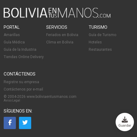
PORTAL
SERVICIOS
TURISMO
Amarillas
Feriados en Bolivia
Guía de Turismo
Guía Médica
Clima en Bolivia
Hoteles
Guía de la Industria
Restaurantes
Tiendas Online Delivery
CONTÁCTENOS
Registre su empresa
Contáctenos por e-mail
© 2004-2026 www.boliviaentusmanos.com
Aviso Legal
SÍGUENOS EN:
Guardar