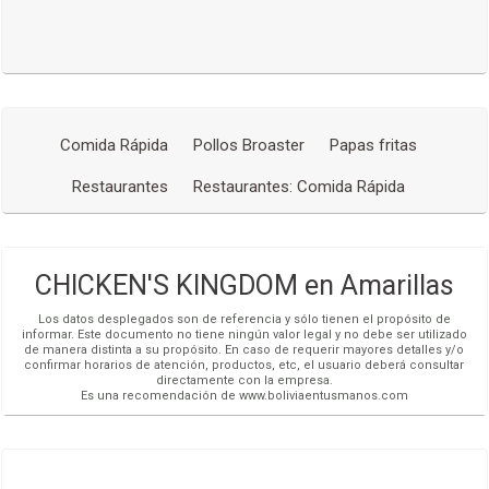
Más detalles
COCHABAMBA,
Av. Gualberto Villarroel #1170 entre Aniceto Padilla y
Oblitas
(591-4) 4200780
Más detalles
Comida Rápida
Pollos Broaster
Papas fritas
COCHABAMBA,
Av. Pando esq. Portales Hupermall piso 4 - plaza de
Restaurantes
Restaurantes: Comida Rápida
comidas
(591-4) 4200780
Más detalles
CHICKEN'S KINGDOM en Amarillas
Los datos desplegados son de referencia y sólo tienen el propósito de
informar. Este documento no tiene ningún valor legal y no debe ser utilizado
de manera distinta a su propósito. En caso de requerir mayores detalles y/o
confirmar horarios de atención, productos, etc, el usuario deberá consultar
directamente con la empresa.
Es una recomendación de www.boliviaentusmanos.com