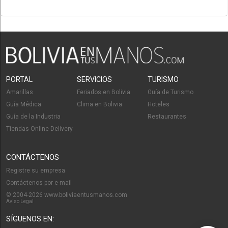
PORTAL
SERVICIOS
TURISMO
Amarillas
Feriados en Bolivia
Guía de Turismo
Guía Médica
Clima en Bolivia
Hoteles
Guía de la Industria
Restaurantes
Tiendas Online Delivery
CONTÁCTENOS
Registre su empresa
Contáctenos por e-mail
© 2004-2026 www.boliviaentusmanos.com
Aviso Legal
SÍGUENOS EN: