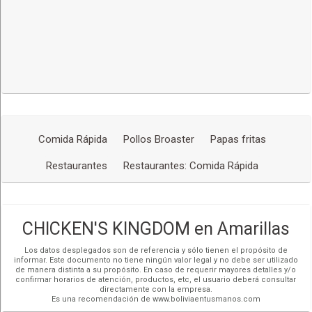
COCHABAMBA,
c. Esteban Arce #1318 Mall Dubai Piso 3
(591-4) 4200780
Más detalles
COCHABAMBA,
Av. Gualberto Villarroel #1170 entre Aniceto Padilla y
Oblitas
(591-4) 4200780
Más detalles
Comida Rápida
Pollos Broaster
Papas fritas
COCHABAMBA,
Av. Pando esq. Portales Hupermall piso 4 - plaza de
Restaurantes
Restaurantes: Comida Rápida
comidas
(591-4) 4200780
Más detalles
CHICKEN'S KINGDOM en Amarillas
Los datos desplegados son de referencia y sólo tienen el propósito de
informar. Este documento no tiene ningún valor legal y no debe ser utilizado
de manera distinta a su propósito. En caso de requerir mayores detalles y/o
confirmar horarios de atención, productos, etc, el usuario deberá consultar
directamente con la empresa.
Es una recomendación de www.boliviaentusmanos.com