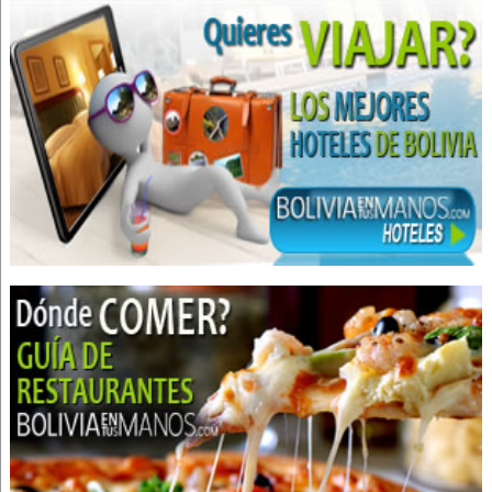
Estética Dental
Endodoncia
Implantología Dental
Implantes dentales
Limpieza Dental
Odontología Integral
Odontología Estética
Odontología
Médicos Odontólogos Pediatras
Odontopediatría
Clínica oftalmológica
Oftalmología
Radiólogo Dental
Radiografías Dentales
Radiodiagnóstico
Centro Radiológico Dental