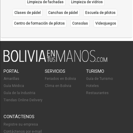
Limpieza de fachadas
Limpieza de vidrios
Clases de pádel
Canchas de pádel
Escuela de pilotos
Centro de formación de pilotos
Consolas
Videojuegos
PORTAL
SERVICIOS
TURISMO
Amarillas
Feriados en Bolivia
Guía de Turismo
Guía Médica
Clima en Bolivia
Hoteles
Guía de la Industria
Restaurantes
Tiendas Online Delivery
CONTÁCTENOS
Registre su empresa
Contáctenos por e-mail