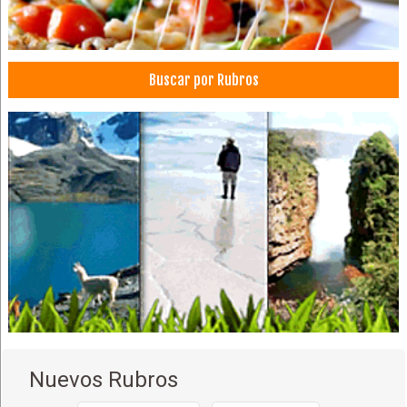
Salud: Centros Médicos
Centros Médicos
Consultorios Médicos
Buscar por Rubros
Clínicas Odontológicas
Médicos Odontólogos
Ortodoncia
Prótesis Dentales
Nuevos Rubros