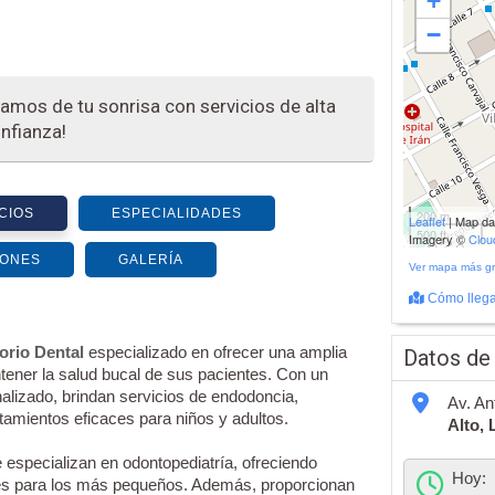
+
−
damos de tu sonrisa con servicios de alta
onfianza!
CIOS
ESPECIALIDADES
200 m
Leaflet
| Map d
500 ft
Imagery ©
Clo
IONES
GALERÍA
Ver mapa más g
Cómo llega
orio Dental
especializado en ofrecer una amplia
Datos de
ener la salud bucal de sus pacientes. Con un
nalizado, brindan servicios de endodoncia,
Av. An
tamientos eficaces para niños y adultos.
Alto,
especializan en odontopediatría, ofreciendo
Hoy:
es para los más pequeños. Además, proporcionan