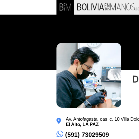
D
Av. Antofagasta, casi c. 10 Villa Dol
El Alto,
LA PAZ
(591) 73029509