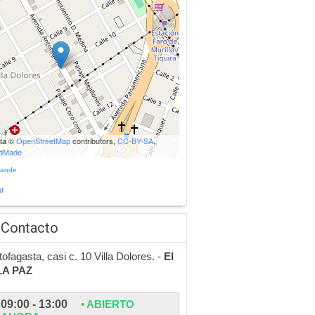
ata ©
OpenStreetMap
contributors,
CC-BY-SA
,
udMade
rande
r
 Contacto
tofagasta, casi c. 10 Villa Dolores. -
El
LA PAZ
09:00 - 13:00
• ABIERTO