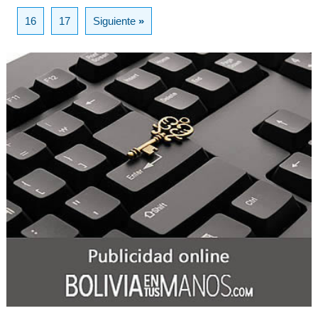
16
17
Siguiente
»