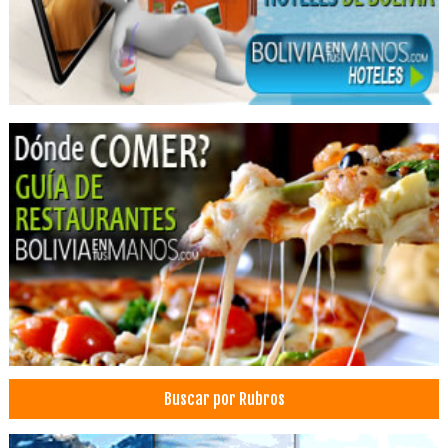
Hotelería
Agencias de Viajes y Turismo
Turismo: Agencias de Viaje
Viajes, Agencias de
Turismo de Aventura
Turismo Ecológico
Turismo
Operadores Turisticos
Operadora de Turismo
Hostales
Hotels
Radiotaxis
Servicio de transfer
Taxi
Buscar por Rubros
Transfer
Transfer aeropuerto