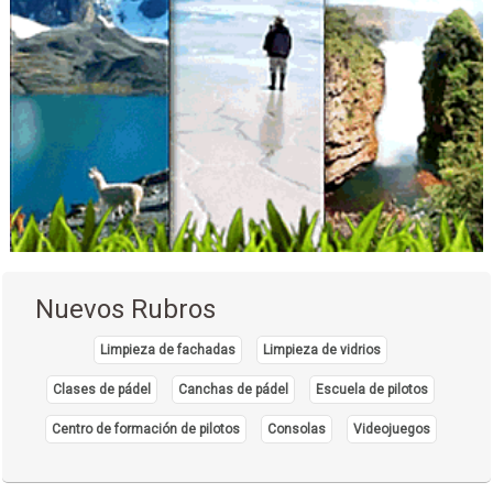
Transfer hotel
Taxi aeropuerto
Radio Móvil
Transporte Aéreo
Aerolíneas
Líneas Aéreas
Transporte Turístico
Vuelos
Servicio de Carga y Transporte
Transporte de Carga Nacional
Nuevos Rubros
Transporte de carga terrestre
Transporte Larga Distancia
Limpieza de fachadas
Limpieza de vidrios
Clases de pádel
Canchas de pádel
Escuela de pilotos
Centro de formación de pilotos
Consolas
Videojuegos