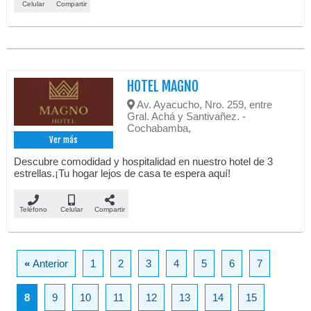
Celular
Compartir
HOTEL MAGNO
Av. Ayacucho, Nro. 259, entre
Gral. Achá y Santivañez. -
Cochabamba,
Ver más
Descubre comodidad y hospitalidad en nuestro hotel de 3
estrellas.¡Tu hogar lejos de casa te espera aquí!
Teléfono
Celular
Compartir
«
Anterior
1
2
3
4
5
6
7
8
9
10
11
12
13
14
15