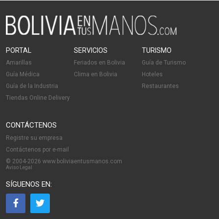
PORTAL
SERVICIOS
TURISMO
Amarillas
Feriados en Bolivia
Guía de Turismo
Guía Médica
Clima en Bolivia
Hoteles
Guía de la Industria
Restaurantes
Tiendas Online Delivery
CONTÁCTENOS
Registre su empresa
Contáctenos por e-mail
© 2004-2026 www.boliviaentusmanos.com
Aviso Legal
SÍGUENOS EN: