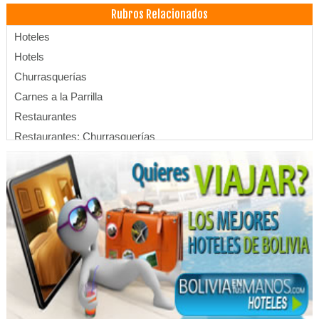
Rubros Relacionados
Hoteles
Hotels
Churrasquerías
Carnes a la Parrilla
Restaurantes
Restaurantes: Churrasquerías
Chicharronería
Gastronomía
Restaurantes: Comida Criolla
Gastronomia Andina
Servicios de Gastronomía
Motosierras
Desmalezadoras
Cortadoras de pasto
Cortadoras de césped