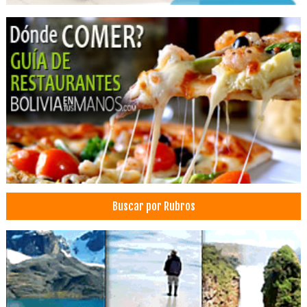
Motobombas
Motofumigadoras
Compactadoras
Tractores cortapasto
Bombas de Agua
Herramientas de construcción
Jardines
Jardinería: Materiales e Insumos
Herramientas de jardinería
Maquinaria para jardinería
Buscar por Rubros
Corte y tala de árboles
Bebidas
Cafeterías
Cerveza
Karaokes
Pub’s