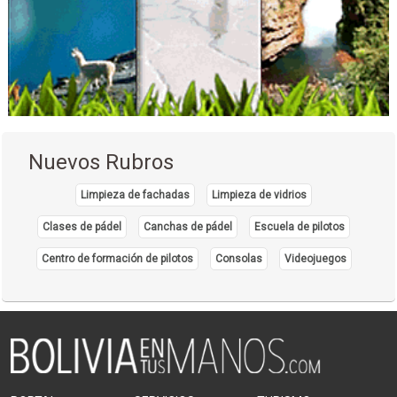
Servicio de transfer
Taxi
Transfer
Transfer aeropuerto
Transfer hotel
Transporte Terrestre
Nuevos Rubros
Transporte Turístico
Limpieza de fachadas
Limpieza de vidrios
Clases de pádel
Canchas de pádel
Escuela de pilotos
Centro de formación de pilotos
Consolas
Videojuegos