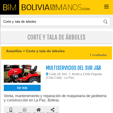
Togg
navi
CORTE Y TALA DE ÁRBOLES
Amarillas »
Corte y tala de árboles
1 resultados
MULTISERVICIOS DEL SUR J&B
Calle 28, Nro. 7, frente a Chifa Pagoda
(Cota Cota) - La Paz,
Ver más
Venta, mantenimiento y reparación de maquinaría de jardinería
y construcción en La Paz, Bolivia.