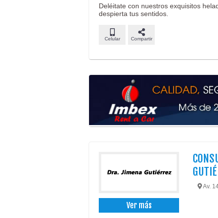
Deléitate con nuestros exquisitos hel
despierta tus sentidos.
Celular
Compartir
CONSU
GUTI
Av. 14
Ver más