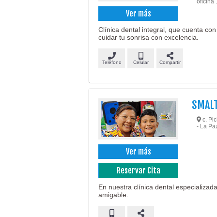
oficina
Ver más
Clínica dental integral, que cuenta co
cuidar tu sonrisa con excelencia.
Teléfono
Celular
Compartir
SMALT
c. Pic
- La Pa
Ver más
Reservar Cita
En nuestra clínica dental especializad
amigable.