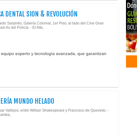
Odon
CA DENTAL SION & REVOLUCIÓN
Prót
Peri
redo Sanjinés, Galería Colonial, 1er Piso, al lado del Cine Gran
Radi
asi Av del Policía. - El Alto,
Tomo
Hel
Hela
 equipo experto y tecnología avanzada, que garantizan
DERÍA MUNDO HELADO
sar Vallejos, entre Willian Shakespeare y Francisco de Quevedo. -
amba,