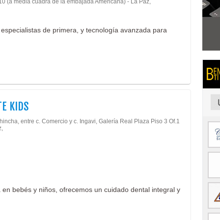
 10 (a media cuadra de la embajada Americana) - La Paz,
n especialistas de primera, y tecnología avanzada para
E KIDS
hincha, entre c. Comercio y c. Ingavi, Galería Real Plaza Piso 3 Of.1
z,
a en bebés y niños, ofrecemos un cuidado dental integral y