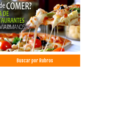
tología
esis Dentales
odoncia
ólogo Dental
grafías Dentales
ados
derías
Buscar por Rubros