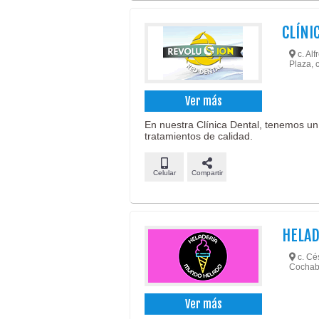
CLÍNI
c. Alf
Plaza, c
Ver más
En nuestra Clínica Dental, tenemos un
tratamientos de calidad.
Celular
Compartir
HELA
c. Cé
Cochab
Ver más