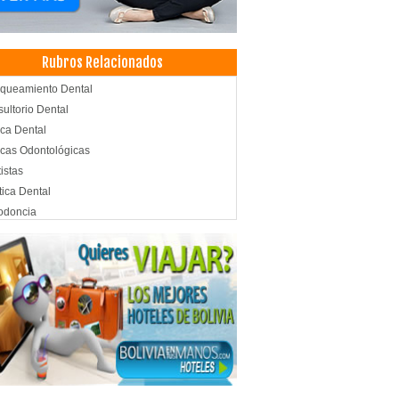
Rubros Relacionados
queamiento Dental
ultorio Dental
ica Dental
icas Odontológicas
istas
tica Dental
odoncia
antología Dental
antes dentales
ieza Dental
cos Odontólogos Pediatras
icos Odontólogos
tología Integral
tología Estética
topediatría
doncia