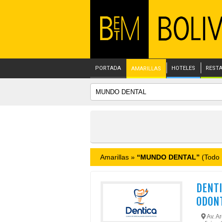
PORTADA
HOTELES
REST
AMARILLAS
Amarillas »
“MUNDO DENTAL”
(Todo B
DENTI
ODON
Av. Ar