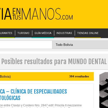
AURANTES
TURISMO
GUÍA MÉDICA
INDUSTRIAS
TIENDAS ONLINE
Posibles resultados para MUNDO DENTAL
olivia)
304 resultados
CA – CLÍNICA DE ESPECIALIDADES
TOLÓGICAS
ce entre Clavijo y Cordero Nro. 2847 edif. Priscila II mezzanine