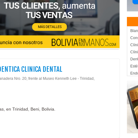
Blan
Cons
Clín
Clín
Dent
Esté
ENTICA CLINICA DENTAL
End
anadera Nro. 20, frente al Museo Kenneth Lee - Trinidad,
Impl
Impl
Limp
Médi
, en Trinidad, Beni, Bolivia.
Méd
Odon
Odon
Odon
Orto