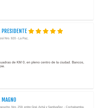
L PRESIDENTE
osí Nro. 920 - La Paz,
uadras de KM 0, en pleno centro de la ciudad. Bancos,
pie.
L MAGNO
yacucho, Nro. 259, entre Gral. Achá y Santivañez. - Cochabamba,