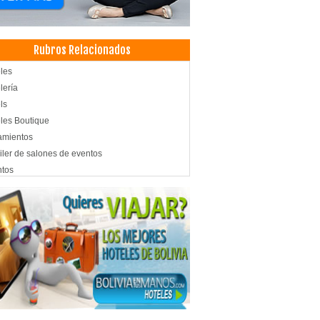
Rubros Relacionados
les
lería
ls
les Boutique
amientos
iler de salones de eventos
ntos
tos Corporativos
tos Sociales
pedajes
venciones
ro de Convenciones
uffete