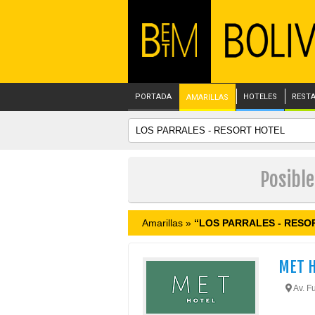
PORTADA
HOTELES
REST
AMARILLAS
Posibl
Amarillas »
“LOS PARRALES - RESO
MET 
Av. Fu