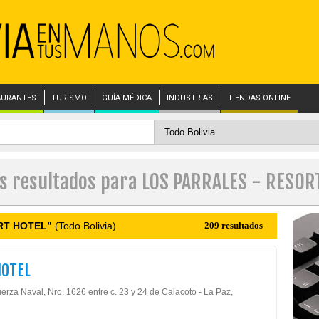
AURANTES
TURISMO
GUÍA MÉDICA
INDUSTRIAS
TIENDAS ONLINE
es resultados para LOS PARRALES - RESOR
RT HOTEL”
(Todo Bolivia)
209 resultados
HOTEL
erza Naval, Nro. 1626 entre c. 23 y 24 de Calacoto - La Paz,