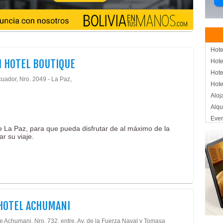
Hote
 HOTEL BOUTIQUE
Hote
Hote
cuador, Nro. 2049 - La Paz,
Hote
Aloj
Alqu
Eve
e La Paz, para que pueda disfrutar de al máximo de la
Even
ar su viaje.
Even
Hos
Con
Cent
SPA
Té B
HOTEL ACHUMANI
de Achumani, Nro. 732. entre, Av. de la Fuerza Naval y Tomasa