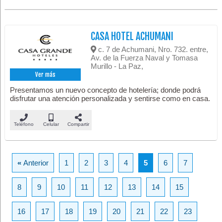
CASA HOTEL ACHUMANI
c. 7 de Achumani, Nro. 732. entre,
Av. de la Fuerza Naval y Tomasa
Murillo - La Paz,
Ver más
Presentamos un nuevo concepto de hotelería; donde podrá
disfrutar una atención personalizada y sentirse como en casa.
Teléfono
Celular
Compartir
«
Anterior
1
2
3
4
5
6
7
8
9
10
11
12
13
14
15
16
17
18
19
20
21
22
23