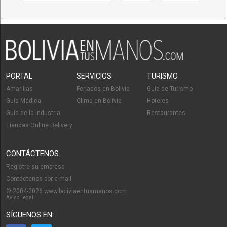
PORTAL
SERVICIOS
TURISMO
Amarillas
Feriados en Bolivia
Guía de Turismo
Guía Médica
Clima en Bolivia
Hoteles
Guía de la Industria
Restaurantes
Tiendas Online Delivery
CONTÁCTENOS
Registre su empresa
Contáctenos por e-mail
© 2004-2026 www.boliviaentusmanos.com
Aviso Legal
SÍGUENOS EN: