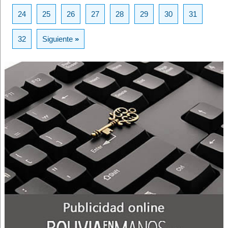
24
25
26
27
28
29
30
31
32
Siguiente
»